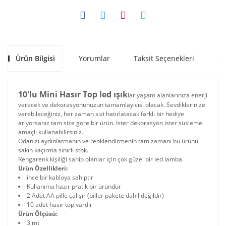
Ürün Bilgisi
Yorumlar
Taksit Seçenekleri
Ön
10'lu Mini Hasır Top led ışık
lar yaşam alanlarınıza enerji
verecek ve dekorasyonunuzun tamamlayıcısı olacak. Sevdiklerinize
verebileceğiniz, her zaman sizi hatırlatacak farklı bir hediye
arıyorsanız tam size göre bir ürün. Ister dekorasyon ister süsleme
amaçlı kullanabilirsiniz.
Odanızı aydınlatmanın ve renklendirmenin tam zamanı bu ürünü
sakın kaçırma sınırlı stok.
Rengarenk kişiliği sahip olanlar için çok güzel bir led lamba.
Ürün Özellikleri:
ince bir kabloya sahiptir
Kullanıma hazır pratik bir üründür
2 Adet AA pille çalışır (piller pakete dahil değildir)
10 adet hasır top vardır
Ürün Ölçüsü:
3 mt