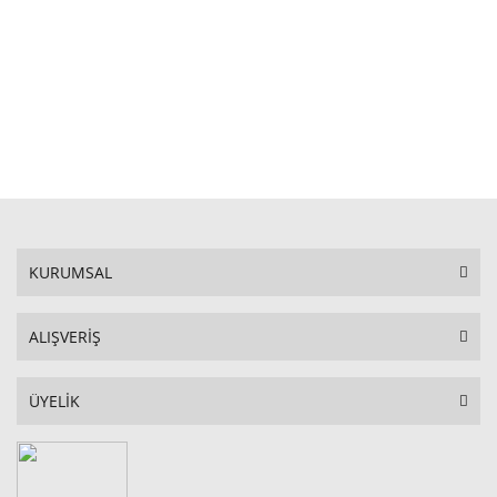
STOKTA YOK
KURUMSAL
ALIŞVERİŞ
ÜYELİK