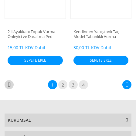
2'li Ayakkabı Topuk Vurma
Kendinden Yapışkanlı Taç
Önleyici ve Daraltma Ped
Model Tabanlıklı Vurma
(5mm)
Önleyici Ped 2'li (10 mm)
15,00 TL KDV Dahil
30,00 TL KDV Dahil
SEPETE EKLE
SEPETE EKLE
1
2
3
4
KURUMSAL