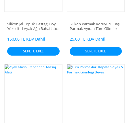
Vücudumuzun bütün yükünü taşıyan ayaklarımızın sağlığı ve bakımı ihmale gel
sağlığı korumak ve konforu sağlamak mümkün.
Silikon Jel Topuk Desteği Boy
Silikon Parmak Koruyucu Baş
Yükseltici Ayak Ağrı Rahatlatıcı
Parmak Ayıran Tüm Gömlek
150,00 TL KDV Dahil
25,00 TL KDV Dahil
SEPETE EKLE
SEPETE EKLE