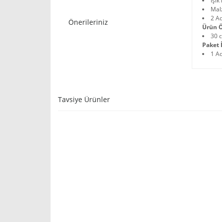
Işık
Mal
2 Ad
Önerileriniz
Ürün Ö
30 
Paket İ
1 A
Tavsiye Ürünler