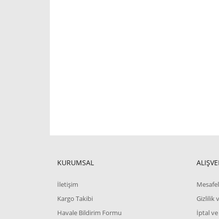
KURUMSAL
ALIŞVE
İletişim
Mesafel
Kargo Takibi
Gizlilik
Havale Bildirim Formu
İptal ve