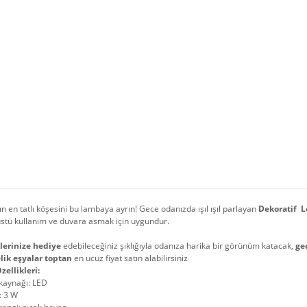
n en tatlı köşesini bu lambaya ayrın! Gece odanızda ışıl ışıl parlayan
Dekoratif 
stü kullanım ve duvara asmak için uygundur.
lerinize hediye
edebileceğiniz şıklığıyla odanıza harika bir görünüm katacak,
ge
lik eşyalar toptan
en ucuz fiyat satın alabilirsiniz
zellikleri:
 kaynağı: LED
: 3 W