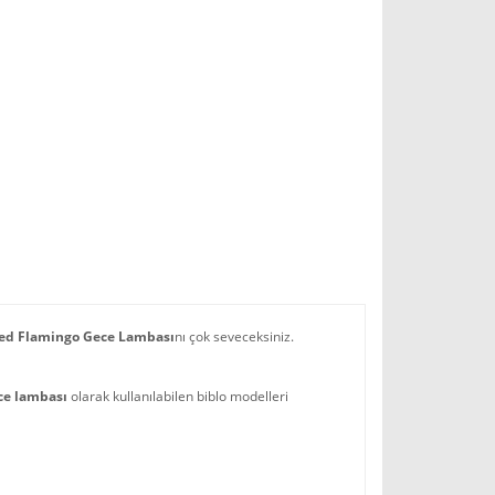
Led Flamingo Gece Lambası
nı çok seveceksiniz.
ce lambası
olarak kullanılabilen biblo modelleri