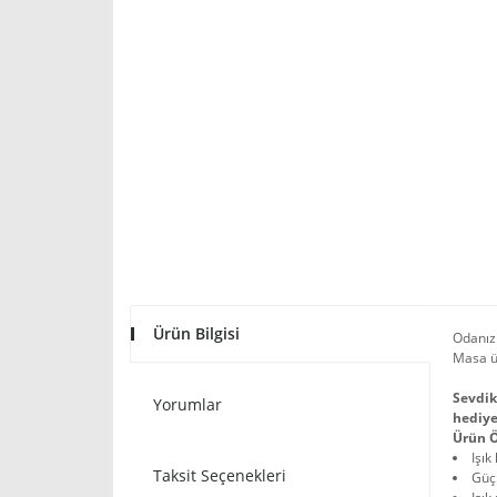
Ürün Bilgisi
Odanızı
Masa ü
Sevdik
Yorumlar
hediye
Ürün Ö
Işık
Taksit Seçenekleri
Güç