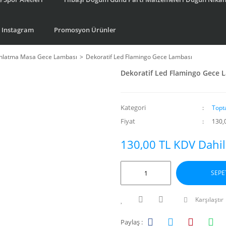
Instagram
Promosyon Ürünler
ınlatma Masa Gece Lambası
Dekoratif Led Flamingo Gece Lambası
Dekoratif Led Flamingo Gece 
Kategori
Topt
Fiyat
130,
130,00 TL KDV Dahil
SEPE
Karşılaştır
Paylaş :