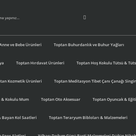
Anne ve Bebe Ürünleri
Toptan Buhurdanlık ve Buhur Yağları
şya
Toptan Hırdavat Ürünleri
Toptan Hoş Kokulu Tütsü & Tütsü
tan Kozmetik Ürünleri
Toptan Meditasyon Tibet Çanı Çanağı Singi
u & Kokulu Mum
Toptan Oto Aksesuar
Toptan Oyuncak & Eğiti
& Bayan Kol Saatleri
Toptan Teraryum Bibloları & Malzemeleri
 Spor Aletleri
Yılbaşı Doğum Günü Parti Malzemeleri Düğün Nikah