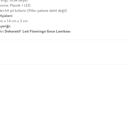
 rengi: sıcak beyaz
zeme: Plastik + LED
et AA pil kullanır (Piller pakete dahil değil)
lçüleri:
cm x 14 cm x 3 cm
çeriği:
det
Dekoratif Led Flamingo Gece Lambası