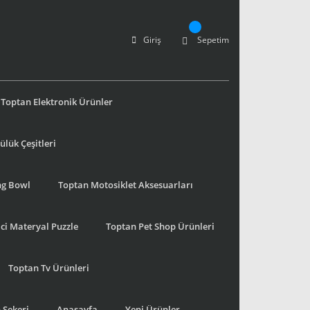
Giriş
Sepetim
Toptan Elektronik Ürünler
lük Çeşitleri
ng Bowl
Toptan Motosiklet Aksesuarları
ci Materyal Puzzle
Toptan Pet Shop Ürünleri
Toptan Tv Ürünleri
 Şekeri
Anasayfa
Yeni Ürünler