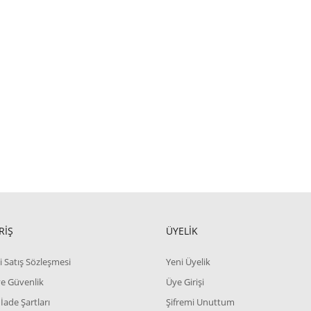
RİŞ
ÜYELİK
i Satış Sözleşmesi
Yeni Üyelik
 ve Güvenlik
Üye Girişi
 İade Şartları
Şifremi Unuttum