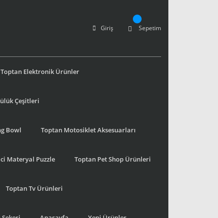
Giriş
Sepetim
Toptan Elektronik Ürünler
lük Çeşitleri
ng Bowl
Toptan Motosiklet Aksesuarları
ci Materyal Puzzle
Toptan Pet Shop Ürünleri
Toptan Tv Ürünleri
 Şekeri
Anasayfa
Yeni Ürünler