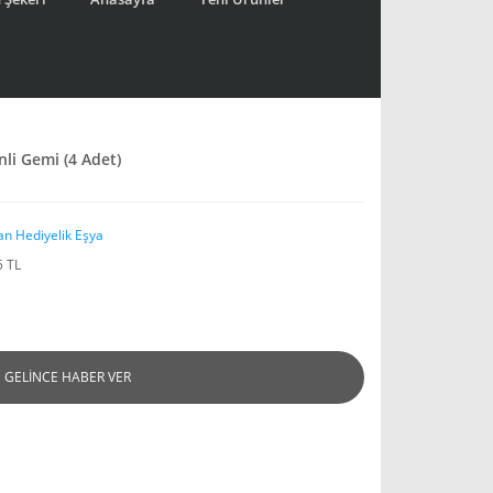
nli Gemi (4 Adet)
an Hediyelik Eşya
5 TL
GELİNCE HABER VER