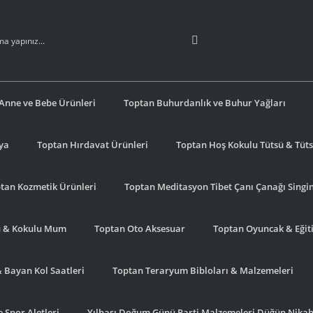
Anne ve Bebe Ürünleri
Toptan Buhurdanlık ve Buhur Yağları
şya
Toptan Hırdavat Ürünleri
Toptan Hoş Kokulu Tütsü & Tütsü
tan Kozmetik Ürünleri
Toptan Meditasyon Tibet Çanı Çanağı Singi
u & Kokulu Mum
Toptan Oto Aksesuar
Toptan Oyuncak & Eğiti
& Bayan Kol Saatleri
Toptan Teraryum Bibloları & Malzemeleri
 Spor Aletleri
Yılbaşı Doğum Günü Parti Malzemeleri Düğün Nikah