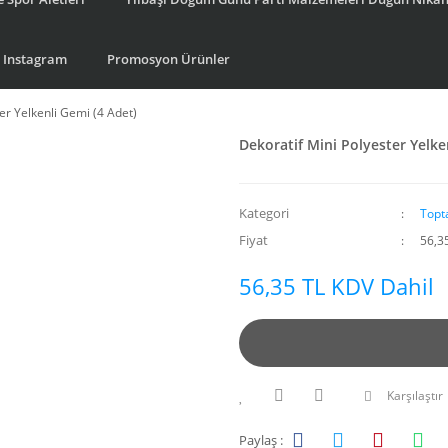
Instagram
Promosyon Ürünler
er Yelkenli Gemi (4 Adet)
Dekoratif Mini Polyester Yelke
Kategori
Topt
Fiyat
56,3
56,35 TL KDV Dahil
Karşılaştır
Paylaş :