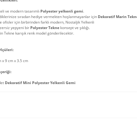
zellikleri:
teli ve modern tasarımlı
Polyester yelkenli gemi
.
diklerinize sıradan hediye vermekten hoşlanmayanlar için
Dekoratif Marin Tekn
e ofisler için birbirinden farklı modern, Nostaljik Yelkenli
ersiz yepyeni bir
Polyester Tekne
konsept ve şıklığı.
n Tekne karışık renk model gönderilecektir.
lçüleri:
 x 9 cm x 3.5 cm
çeriği:
det
Dekoratif Mini Polyester Yelkenli Gemi