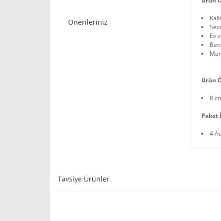
Ürün Ö
Kali
Önerileriniz
Sev
Ev v
Benz
Mari
Ürün Ö
8 cm
Paket İ
4 A
Tavsiye Ürünler