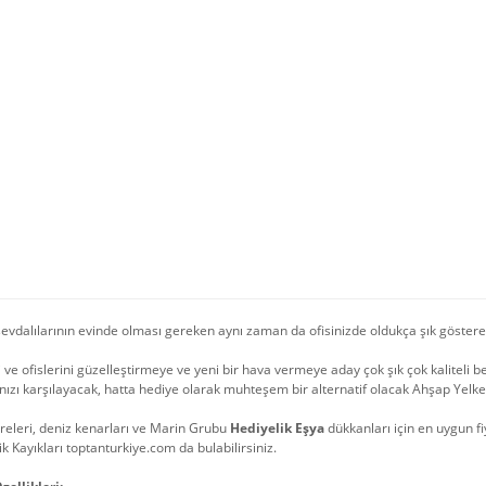
evdalılarının evinde olması gereken aynı zaman da ofisinizde oldukça şık göster
i ve ofislerini güzelleştirmeye ve yeni bir hava vermeye aday çok şık çok kaliteli b
ınızı karşılayacak, hatta hediye olarak muhteşem bir alternatif olacak Ahşap Yelke
öreleri, deniz kenarları ve Marin Grubu
Hediyelik Eşya
dükkanları için en uygun fi
ik Kayıkları toptanturkiye.com da bulabilirsiniz.