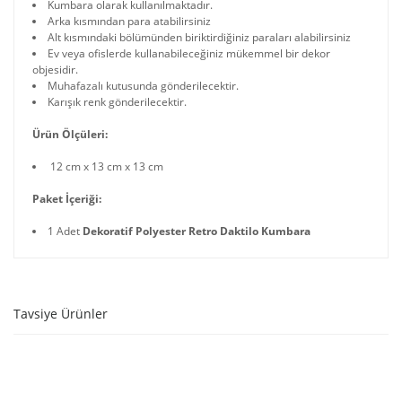
Kumbara olarak kullanılmaktadır.
Arka kısmından para atabilirsiniz
Alt kısmındaki bölümünden biriktirdiğiniz paraları alabilirsiniz
Ev veya ofislerde kullanabileceğiniz mükemmel bir dekor
objesidir.
Muhafazalı kutusunda gönderilecektir.
Karışık renk gönderilecektir.
Ürün Ölçüleri:
12 cm x 13 cm x 13 cm
Paket İçeriği:
1 Adet
Dekoratif Polyester Retro Daktilo Kumbara
Tavsiye Ürünler