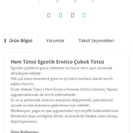
Ürün Bilgisi
Yorumlar
Taksit Seçenekleri
Ön
Hem Tütsü Egzotik Erotico Çubuk Tütsü
Egzotik çiçeklerin gücü rahatlatır ve huzur verir aynı zamanda
afrodizyak etkilidir.
Pek çok tütsü sevenlere göre en iyi tütsü markası olarak tercih
edilen Hem'in,
Erotic Kokulu Tütsü ( Hem Erotıco İncense Sticks ) tütsüsü, hipnoz
uygulamalarında da tercih edilmektedir.
Ev ve iş yerlerinde ortamın enerjisini değiştirmek, çakralarınızı
açmak ve kötü kokuların giderilmesi için etkilidir.
Meditasyon, yoga ve spa uygulamaları için keyifle kullanabilirsiniz.
Kendinize veya sevdiğiniz birine, aromatik bir hediye satın almayı
düşünüyorsanız,
Ürün Kullanımı: