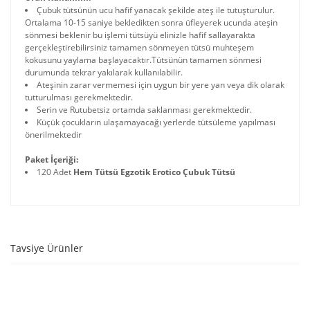
Çubuk tütsünün ucu hafif yanacak şekilde ateş ile tutuşturulur.
Ortalama 10-15 saniye bekledikten sonra üfleyerek ucunda ateşin
sönmesi beklenir bu işlemi tütsüyü elinizle hafif sallayarakta
gerçekleştirebilirsiniz tamamen sönmeyen tütsü muhteşem
kokusunu yaylama başlayacaktır.Tütsünün tamamen sönmesi
durumunda tekrar yakılarak kullanılabilir.
Ateşinin zarar vermemesi için uygun bir yere yan veya dik olarak
tutturulması gerekmektedir.
Serin ve Rutubetsiz ortamda saklanması gerekmektedir.
Küçük çocukların ulaşamayacağı yerlerde tütsüleme yapılması
önerilmektedir
Paket İçeriği:
120 Adet
Hem Tütsü Egzotik Erotico Çubuk Tütsü
Tavsiye Ürünler