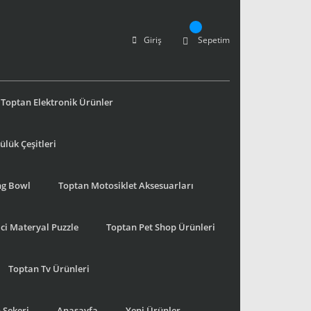
Giriş
Sepetim
Toptan Elektronik Ürünler
lük Çeşitleri
ng Bowl
Toptan Motosiklet Aksesuarları
ci Materyal Puzzle
Toptan Pet Shop Ürünleri
Toptan Tv Ürünleri
 Şekeri
Anasayfa
Yeni Ürünler