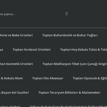
Anne ve Bebe Ürünleri
Toptan Buhurdanlık ve Buhur Yağları
şya
Toptan Hırdavat Ürünleri
Toptan Hoş Kokulu Tütsü & Tütsü
tan Kozmetik Ürünleri
Toptan Meditasyon Tibet Çanı Çanağı Singi
u & Kokulu Mum
Toptan Oto Aksesuar
Toptan Oyuncak & Eğiti
& Bayan Kol Saatleri
Toptan Teraryum Bibloları & Malzemeleri
 Spor Aletleri
Yılbaşı Doğum Günü Parti Malzemeleri Düğün Nikah