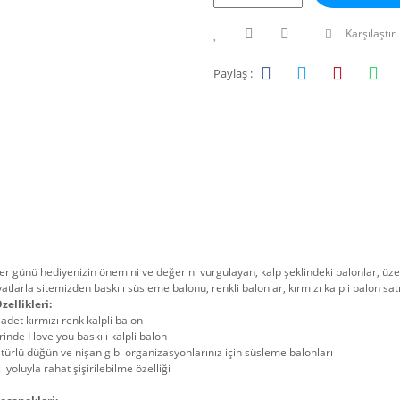
Karşılaştır
Paylaş :
ler günü hediyenizin önemini ve değerini vurgulayan, kalp şeklindeki balonlar, üzer
yatlarla sitemizden baskılı süsleme balonu, renkli balonlar, kırmızı kalpli balon satı
zellikleri:
adet kırmızı renk kalpli balon
inde I love you baskılı kalpli balon
türlü düğün ve nişan gibi organizasyonlarınız için süsleme balonları
 yoluyla rahat şişirilebilme özelliği