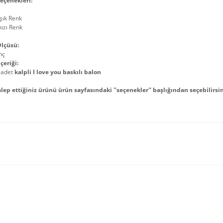
eçenekleri:
şık Renk
mızı Renk
lçüsü:
nç
çeriği:
 adet
kalpli I love you baskılı balon
alep ettiğiniz ürünü ürün sayfasındaki ''seçenekler'' başlığından seçebilirsin