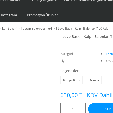
Instagram
Promosyon Ürünler
Nikah Şekeri
Toptan Balon Çeşitleri
I Love Baskılı Kalpli Balonlar (100 Adet)
I Love Baskılı Kalpli Balonlar (
Kategori
Topta
Fiyat
630,
Seçenekler
Karışık Renk
Kırmızı
630,00 TL KDV Dahil
SEPE