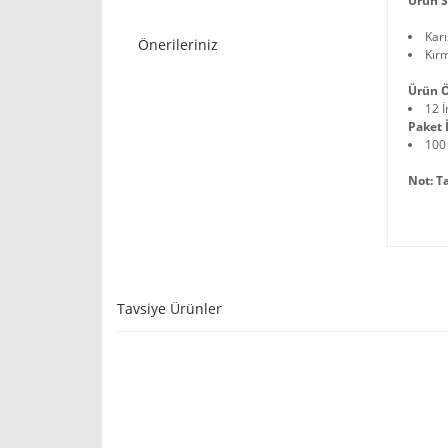
Ürün S
Karı
Önerileriniz
Kır
Ürün Ö
12 İ
Paket İ
100
Not: T
Tavsiye Ürünler