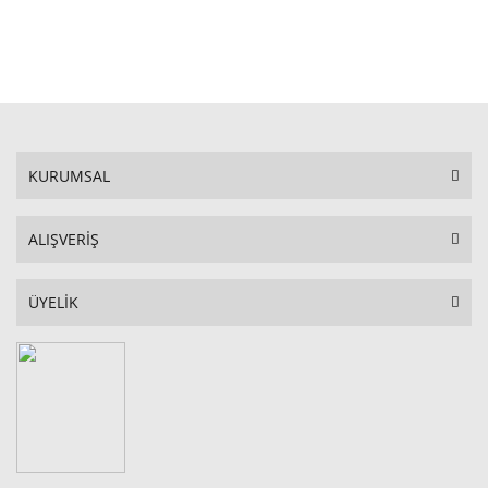
STOKTA YOK
KURUMSAL
ALIŞVERİŞ
ÜYELİK