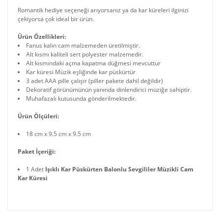
Romantik hediye seçeneği arıyorsanız ya da kar küreleri ilginizi
çekiyorsa çok ideal bir ürün.
Ürün Özellikleri:
Fanus kalın cam malzemeden üretilmiştir.
Alt kısmı kaliteli sert polyester malzemedir.
Alt kısmındaki açma kapatma düğmesi mevcuttur
Kar küresi Müzik eşliğinde kar püskürtür
3 adet AAA pille çalışır (piller pakete dahil değildir)
Dekoratif görünümünün yanında dinlendirici müziğe sahiptir.
Muhafazalı kutusunda gönderilmektedir.
Ürün Ölçüleri:
18 cm x 9.5 cm x 9.5 cm
Paket İçeriği:
1 Adet
Işıklı Kar Püskürten Balonlu Sevgililer Müzikli Cam
Kar Küresi