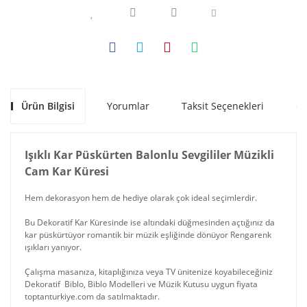
Ürün Bilgisi
Yorumlar
Taksit Seçenekleri
Ön
Işıklı Kar Püskürten Balonlu Sevgililer Müzikli
Cam Kar Küresi
Hem dekorasyon hem de hediye olarak çok ideal seçimlerdir.
Bu Dekoratif Kar Küresinde ise altındaki düğmesinden açtığınız da
kar püskürtüyor romantik bir müzik eşliğinde dönüyor Rengarenk
ışıkları yanıyor.
Çalışma masanıza, kitaplığınıza veya TV ünitenize koyabileceğiniz
Dekoratif Biblo, Biblo Modelleri ve Müzik Kutusu uygun fiyata
toptanturkiye.com da satılmaktadır.