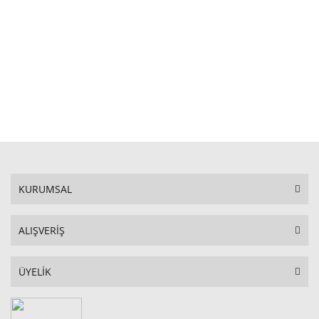
STOKTA YOK
KURUMSAL
ALIŞVERİŞ
ÜYELİK