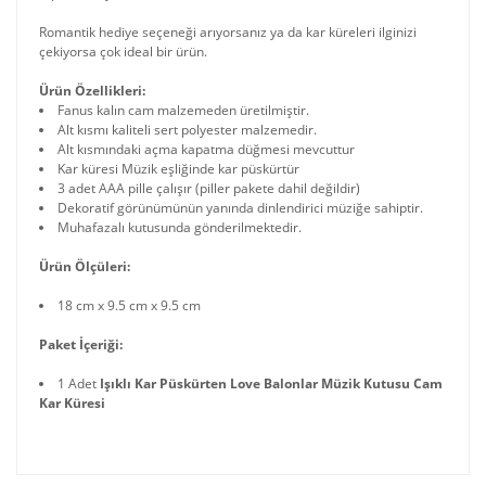
Romantik hediye seçeneği arıyorsanız ya da kar küreleri ilginizi
çekiyorsa çok ideal bir ürün.
Ürün Özellikleri:
Fanus kalın cam malzemeden üretilmiştir.
Alt kısmı kaliteli sert polyester malzemedir.
Alt kısmındaki açma kapatma düğmesi mevcuttur
Kar küresi Müzik eşliğinde kar püskürtür
3 adet AAA pille çalışır (piller pakete dahil değildir)
Dekoratif görünümünün yanında dinlendirici müziğe sahiptir.
Muhafazalı kutusunda gönderilmektedir.
Ürün Ölçüleri:
18 cm x 9.5 cm x 9.5 cm
Paket İçeriği:
1 Adet
Işıklı Kar Püskürten Love Balonlar Müzik Kutusu Cam
Kar Küresi