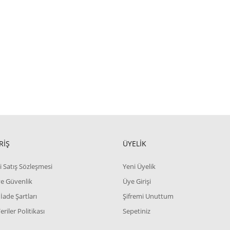
RİŞ
ÜYELİK
i Satış Sözleşmesi
Yeni Üyelik
 ve Güvenlik
Üye Girişi
 İade Şartları
Şifremi Unuttum
Veriler Politikası
Sepetiniz