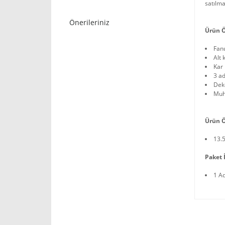
satılma
Önerileriniz
Ürün Ö
Fan
Alt 
Kar 
3 ad
Deko
Muh
Ürün Ö
13.
Paket İ
1 A