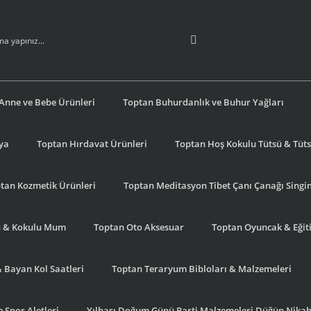
Anne ve Bebe Ürünleri
Toptan Buhurdanlık ve Buhur Yağları
şya
Toptan Hırdavat Ürünleri
Toptan Hoş Kokulu Tütsü & Tütsü
tan Kozmetik Ürünleri
Toptan Meditasyon Tibet Çanı Çanağı Singi
u & Kokulu Mum
Toptan Oto Aksesuar
Toptan Oyuncak & Eğiti
& Bayan Kol Saatleri
Toptan Teraryum Bibloları & Malzemeleri
 Spor Aletleri
Yılbaşı Doğum Günü Parti Malzemeleri Düğün Nikah