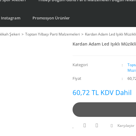
Instagram
Promosyon Ürünler
Nikah Şekeri
Toptan Yılbaşı Parti Malzemeleri
Kardan Adam Led Işıklı Müzikl
Kardan Adam Led Işıklı Müzikl
Kategori
Topt
Müzi
Fiyat
60,7
60,72 TL KDV Dahil
Karşılaştır