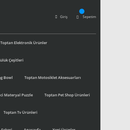
Giriş
Sepetim
Toptan Elektronik Ürünler
lük Çeşitleri
ng Bowl
Toptan Motosiklet Aksesuarları
ci Materyal Puzzle
Toptan Pet Shop Ürünleri
Toptan Tv Ürünleri
 Şekeri
Anasayfa
Yeni Ürünler