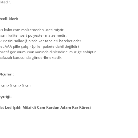
ktadır.
zellikleri:
us kalın cam malzemeden üretilmiştir.
kısmı kaliteli sert polyester malzemedir.
küresini salladığınızda kar taneleri hareket eder.
et AAA pille çalışır (piller pakete dahil değildir)
ratif görünümünün yanında dinlendirici müziğe sahiptir.
afazalı kutusunda gönderilmektedir.
lçüleri:
5 cm x 9 cm x 9 cm
çeriği:
det
Led Işıklı Müzikli Cam Kardan Adam Kar Küresi