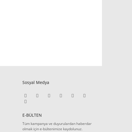
Sosyal Medya
E-BÜLTEN
Tüm kampanya ve duyurulardan haberdar
olmak için e-bültenimize kaydolunuz.