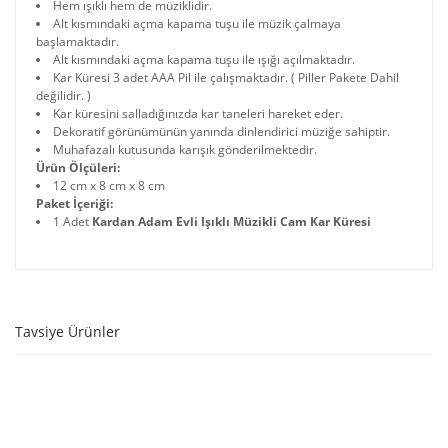
Hem ışıklı hem de müziklidir.
Alt kısmındaki açma kapama tuşu ile müzik çalmaya
başlamaktadır.
Alt kısmındaki açma kapama tuşu ile ışığı açılmaktadır.
Kar Küresi 3 adet AAA Pil ile çalışmaktadır. ( Piller Pakete Dahil
değilidir. )
Kar küresini salladığınızda kar taneleri hareket eder.
Dekoratif görünümünün yanında dinlendirici müziğe sahiptir.
Muhafazalı kutusunda karışık gönderilmektedir.
Ürün Ölçüleri:
12 cm x 8 cm x 8 cm
Paket İçeriği:
1 Adet
Kardan Adam Evli Işıklı Müzikli Cam Kar Küresi
Tavsiye Ürünler