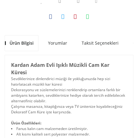
Ürün Bilgisi
Yorumlar
Taksit Seçenekleri
Ön
Kardan Adam Evli Işıklı Müzikli Cam Kar
Küresi
Sevdiklerinize dinlendirici müziği ile yokluğunuzda hep sizi
hatırlatacak müzikli kar küresi
Dekorasyonu ve süslemelerinizi renklendirip ortamlara farklı bir
ambiyans katarken, sevdiklerinize hediye olarak tercih edilebilecek
alternatifiniz olabilir.
Çalışma masanıza, kitaplığınıza veya TV ünitenize koyabileceğiniz
Dekoratif Cam Küre işte karşınızda.
Ürün Özellikleri:
Fanus kalın cam malzemeden üretilmiştir.
Alt kısmı kaliteli sert polyester malzemedir.