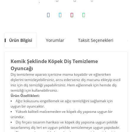
Ürün Bilgisi
Yorumlar
Taksit Seçenekleri
Ön
Kemik Şeklinde Köpek Diş Temizleme
Oyuncağı
Diş temizleme aparatı içerisine mama koyabilir ve eğlenirken
dişlerini temizleyebilirsiniz, arzu ederseniz diş macunu ekleyip evcil
iniz için diş temizliği yapabilirsiniz. Hem eğlenmek için hemde diş
temizliği için kullanabilirsiniz.
Ürün Özellikleri:
Ağız kokusunu engellemek ve ağız temizliğini sağlamak için
uygun bir oyuncaktır.
Yüksek kaliteli malzemeden ve köpek diş yapısına uygun bir
üründür.
Diş fırçası tasarım harikası ve köpek diş yapısına uygun şekilde
tasarlanmış diş leri en uygun şekilde temizlemeye uygun yapıdadır.