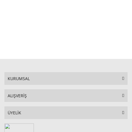
STOKTA YOK
KURUMSAL
ALIŞVERİŞ
ÜYELİK