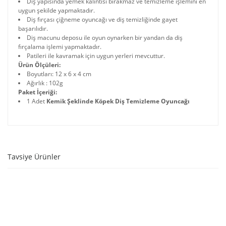
Diş yapısında yemek kalıntısı bırakmaz ve temizleme işlemini en
uygun şekilde yapmaktadır.
Diş fırçası çiğneme oyuncağı ve diş temizliğinde gayet
başarılıdır.
Diş macunu deposu ile oyun oynarken bir yandan da diş
fırçalama işlemi yapmaktadır.
Patileri ile kavramak için uygun yerleri mevcuttur.
Ürün Ölçüleri:
Boyutları: 12 x 6 x 4 cm
Ağırlık : 102g
Paket İçeriği:
1 Adet
Kemik Şeklinde Köpek Diş Temizleme Oyuncağı
Tavsiye Ürünler