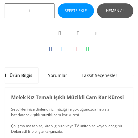
SEPETE EKLE
HEMEN AL
Ürün Bilgisi
Yorumlar
Taksit Seçenekleri
Ön
Melek Kız Temalı Işıklı Müzikli Cam Kar Küresi
Sevdiklerinize dinlendirici müziği ile yokluğunuzda hep sizi
hatırlatacak ışıklı müzikli cam kar küresi
Çalışma masanıza, kitaplığınıza veya TV ünitenize koyabileceğiniz
Dekoratif Biblo işte karşınızda.