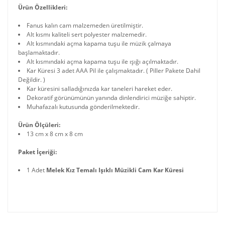
Ürün Özellikleri:
Fanus kalın cam malzemeden üretilmiştir.
Alt kısmı kaliteli sert polyester malzemedir.
Alt kısmındaki açma kapama tuşu ile müzik çalmaya
başlamaktadır.
Alt kısmındaki açma kapama tuşu ile ışığı açılmaktadır.
Kar Küresi 3 adet AAA Pil ile çalışmaktadır. ( Piller Pakete Dahil
Değildir. )
Kar küresini salladığınızda kar taneleri hareket eder.
Dekoratif görünümünün yanında dinlendirici müziğe sahiptir.
Muhafazalı kutusunda gönderilmektedir.
Ürün Ölçüleri:
13 cm x 8 cm x 8 cm
Paket İçeriği:
1 Adet
Melek Kız Temalı Işıklı Müzikli Cam Kar Küresi