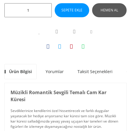
SEPETE EKLE
HEMEN AL
Ürün Bilgisi
Yorumlar
Taksit Seçenekleri
Ön
Müzikli Romantik Sevgili Temalı Cam Kar
Küresi
Sevdiklerinize kendilerini özel hissettirecek ve farklı duygular
yaşatacak bir hediye arıyorsanız kar küresi tam size göre. Müzikli
kar küresi salladığınızda yavaş yavaş uçuşan kar taneleri ve dönen
figürleri ile izlemeye doyamayacağınız nostaljik bir ürün.