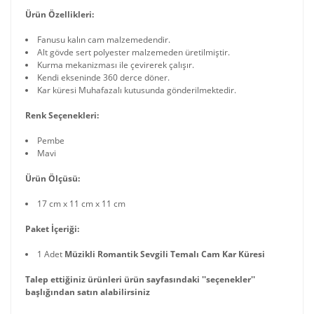
Ürün Özellikleri:
Fanusu kalın cam malzemedendir.
Alt gövde sert polyester malzemeden üretilmiştir.
Kurma mekanizması ile çevirerek çalışır.
Kendi ekseninde 360 derce döner.
Kar küresi Muhafazalı kutusunda gönderilmektedir.
Renk Seçenekleri:
Pembe
Mavi
Ürün Ölçüsü:
17 cm x 11 cm x 11 cm
Paket İçeriği:
1 Adet
Müzikli Romantik Sevgili Temalı Cam Kar Küresi
Talep ettiğiniz ürünleri ürün sayfasındaki ''seçenekler''
başlığından satın alabilirsiniz