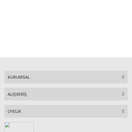
STOKTA YOK
KURUMSAL
ALIŞVERİŞ
ÜYELİK