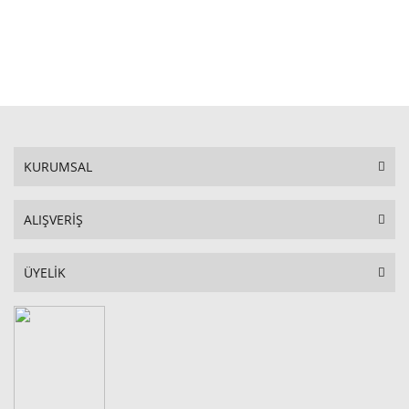
STOKTA YOK
KURUMSAL
ALIŞVERİŞ
ÜYELİK