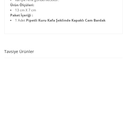
Ürün Ölçüleri:
13 cm X 7 cm
Paket İçeriği :
1 Adet
Pipetli Kuru Kafa Şeklinde Kapaklı Cam Bardak
Tavsiye Ürünler