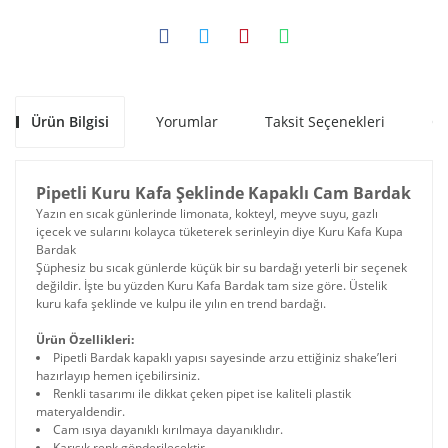
Ürün Bilgisi
Yorumlar
Taksit Seçenekleri
Ön
Pipetli Kuru Kafa Şeklinde Kapaklı Cam Bardak
Yazın en sıcak günlerinde limonata, kokteyl, meyve suyu, gazlı
içecek ve sularını kolayca tüketerek serinleyin diye Kuru Kafa Kupa
Bardak
Şüphesiz bu sıcak günlerde küçük bir su bardağı yeterli bir seçenek
değildir. İşte bu yüzden Kuru Kafa Bardak tam size göre. Üstelik
kuru kafa şeklinde ve kulpu ile yılın en trend bardağı.
Ürün Özellikleri:
Pipetli Bardak kapaklı yapısı sayesinde arzu ettiğiniz shake’leri
hazırlayıp hemen içebilirsiniz.
Renkli tasarımı ile dikkat çeken pipet ise kaliteli plastik
materyaldendir.
Cam ısıya dayanıklı kırılmaya dayanıklıdır.
Karışık renk gönderilecektir.