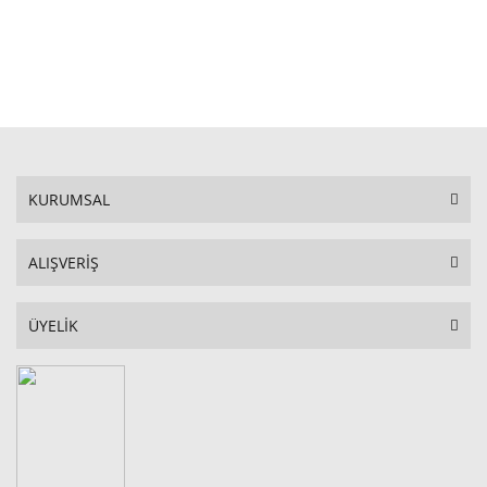
STOKTA YOK
KURUMSAL
ALIŞVERİŞ
ÜYELİK