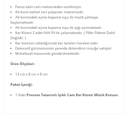
Fanus kalın cam malzemeden üretilmiştir.
Alt kısmı kaliteli sert polyester malzemedir.
Alt kısmındaki açma kapama tuşu ile müzik çalmaya
başlamaktadır.
Alt kısmındaki açma kapama tuşu ile ışığı açılmaktadır.
Kar Küresi 3 adet AAA Pil ile çalışmaktadır. ( Piller Pakete Dahil
Değildir. )
Kar küresini salladığınızda kar taneleri hareket eder.
Dekoratif görünümünün yanında dinlendirici müziğe sahiptir.
Muhafazalı kutusunda gönderilmektedir.
Ürün Ölçüleri:
13 cm x 8 cm x 8 cm
Paket İçeriği:
1 Adet
Prenses Tasarımlı Işıklı Cam Kar Küresi Müzik Kutusu