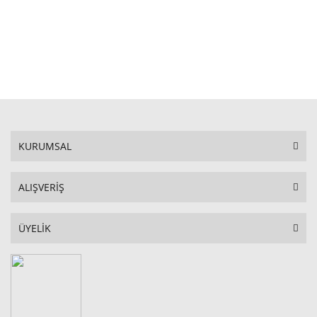
STOKTA YOK
KURUMSAL
ALIŞVERİŞ
ÜYELİK