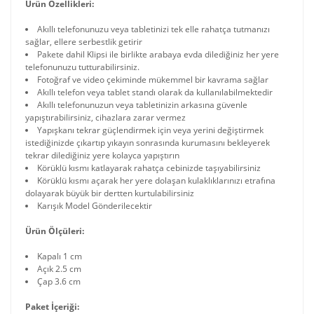
Ürün Özellikleri:
Akıllı telefonunuzu veya tabletinizi tek elle rahatça tutmanızı
sağlar, ellere serbestlik getirir
Pakete dahil Klipsi ile birlikte arabaya evda dilediğiniz her yere
telefonunuzu tutturabilirsiniz.
Fotoğraf ve video çekiminde mükemmel bir kavrama sağlar
Akıllı telefon veya tablet standı olarak da kullanılabilmektedir
Akıllı telefonunuzun veya tabletinizin arkasına güvenle
yapıştırabilirsiniz, cihazlara zarar vermez
Yapışkanı tekrar güçlendirmek için veya yerini değiştirmek
istediğinizde çıkartıp yıkayın sonrasında kurumasını bekleyerek
tekrar dilediğiniz yere kolayca yapıştırın
Körüklü kısmı katlayarak rahatça cebinizde taşıyabilirsiniz
Körüklü kısmı açarak her yere dolaşan kulaklıklarınızı etrafına
dolayarak büyük bir dertten kurtulabilirsiniz
Karışık Model Gönderilecektir
Ürün Ölçüleri:
Kapalı 1 cm
Açık 2.5 cm
Çap 3.6 cm
Paket İçeriği: