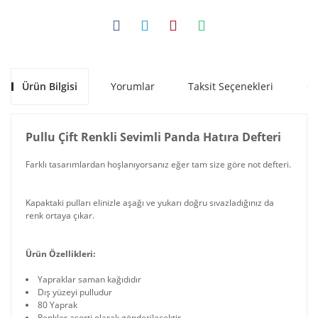
Ürün Bilgisi
Yorumlar
Taksit Seçenekleri
Ön
Pullu Çift Renkli Sevimli Panda Hatıra Defteri
Farklı tasarımlardan hoşlanıyorsanız eğer tam size göre not defteri.
Kapaktaki pulları elinizle aşağı ve yukarı doğru sıvazladığınız da
renk ortaya çıkar.
Ürün Özellikleri:
Yapraklar saman kağıdıdır
Dış yüzeyi pulludur
80 Yaprak
Renkler asorti olarak gönderilecektir