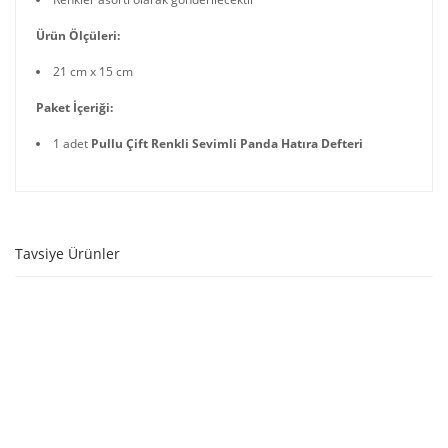
Ürün Ölçüleri:
21 cm x 15 cm
Paket İçeriği:
1 adet
Pullu Çift Renkli Sevimli Panda Hatıra Defteri
Tavsiye Ürünler