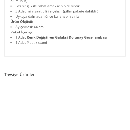
olursunuz,
Loş bir ışık ile rahatlamak için bire birdir
3 Adet mini saat pili ile çelışır (piller pakete dahildir)
Uykuya dalmadan önce kullanabilirsiniz
Ürün Ölçüsü:
Ay çevresi: 44 cm
Paket İçeriği:
1 Adet
Renk Değiştiren Galaksi Dolunay Gece lambası
1 Adet Plastik stand
Tavsiye Ürünler