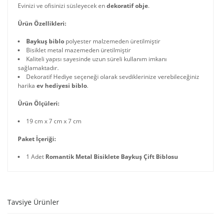
Evinizi ve ofisinizi süsleyecek en
dekoratif obje
.
Ürün Özellikleri:
Baykuş biblo
polyester malzemeden üretilmiştir
Bisiklet metal mazemeden üretilmiştir
Kaliteli yapısı sayesinde uzun süreli kullanım imkanı
sağlamaktadır.
Dekoratif Hediye seçeneği olarak sevdiklerinize verebileceğiniz
harika
ev hediyesi biblo
.
Ürün Ölçüleri:
19 cm x 7 cm x 7 cm
Paket İçeriği:
1 Adet
Romantik Metal Bisiklete Baykuş Çift Biblosu
Tavsiye Ürünler