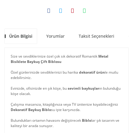
Ürün Bilgisi
Yorumlar
Taksit Seçenekleri
Ön
Size ve sevdiklerinize özel çok sık dekoratif Romantik
Metal
Bisiklete Baykuş Çift Biblosu
Özel günlerinizde sevdiklerinizi bu harika
dekoratif ürün
le mutlu
edebilirsiniz.
Evinizde, ofisinizde en şık köşe, bu
sevimli baykuşlar
ın bulunduğu
köşe olacak.
Çalışma masanıza, kitaplığınıza veya TV ünitenize koyabileceğiniz
Dekoratif Baykuş Biblo
su işte karşınızda.
Bulundukları ortamın havasını değiştirecek
Biblo
lar şık tasarım ve
kaliteyi bir arada sunuyor.