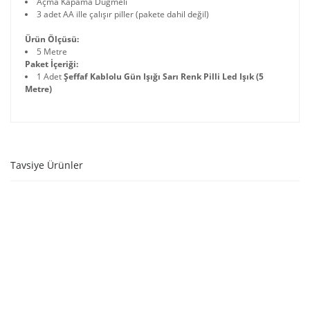
Açma Kapama Düğmeli
3 adet AA ille çalışır piller (pakete dahil değil)
Ürün Ölçüsü:
5 Metre
Paket İçeriği:
1 Adet
Şeffaf Kablolu Gün Işığı Sarı Renk Pilli Led Işık (5
Metre)
Tavsiye Ürünler