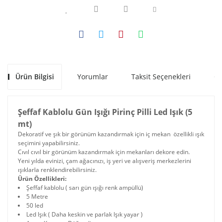
Ürün Bilgisi
Yorumlar
Taksit Seçenekleri
Ön
Şeffaf Kablolu Gün Işığı Pirinç Pilli Led Işık (5
mt)
Dekoratif ve şık bir görünüm kazandırmak için iç mekan özellikli ışık
seçimini yapabilirsiniz.
Cıvıl cıvıl bir görünüm kazandırmak için mekanları dekore edin.
Yeni yılda evinizi, çam ağacınızı, iş yeri ve alışveriş merkezlerini
ışıklarla renklendirebilirsiniz.
Ürün Özellikleri:
Şeffaf kablolu ( sarı gün ışığı renk ampüllü)
5 Metre
50 led
Led Işık ( Daha keskin ve parlak Işık yayar )