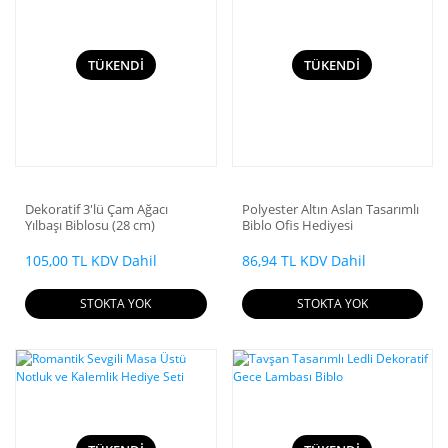
TÜKENDİ
TÜKENDİ
Dekoratif 3'lü Çam Ağacı
Polyester Altın Aslan Tasarımlı
Yılbaşı Biblosu (28 cm)
Biblo Ofis Hediyesi
105,00 TL KDV Dahil
86,94 TL KDV Dahil
STOKTA YOK
STOKTA YOK