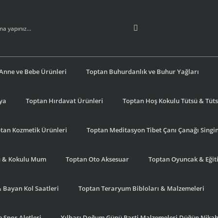
Anne ve Bebe Ürünleri
Toptan Buhurdanlık ve Buhur Yağları
şya
Toptan Hırdavat Ürünleri
Toptan Hoş Kokulu Tütsü & Tütsü
tan Kozmetik Ürünleri
Toptan Meditasyon Tibet Çanı Çanağı Singi
u & Kokulu Mum
Toptan Oto Aksesuar
Toptan Oyuncak & Eğiti
& Bayan Kol Saatleri
Toptan Teraryum Bibloları & Malzemeleri
 Spor Aletleri
Yılbaşı Doğum Günü Parti Malzemeleri Düğün Nikah