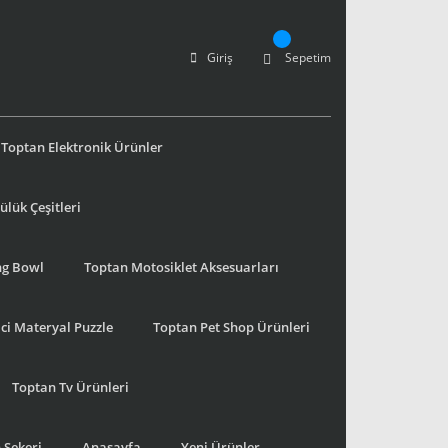
Giriş
Sepetim
Toptan Elektronik Ürünler
lük Çeşitleri
ng Bowl
Toptan Motosiklet Aksesuarları
ci Materyal Puzzle
Toptan Pet Shop Ürünleri
Toptan Tv Ürünleri
 Şekeri
Anasayfa
Yeni Ürünler