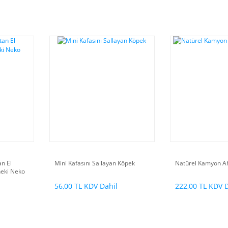
an El
Mini Kafasını Sallayan Köpek
Natürel Kamyon A
neki Neko
l
56,00 TL KDV Dahil
222,00 TL KDV 