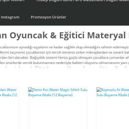
Instagram
Promosyon Ürünler
n Oyuncak & Eğitici Materyal 
ocuklarınızın oynadığı eşyaların ne kadar sağlıklı olup olmadığını tahmin edemeyi
erini seçmeniz çocuklarınız için tercih etmeniz onları mikroplardan ve zararlı b
rdan biri olacaktır. Bağışıklık sistemi henüz güçlü olmayan çocuklara uzmanlar a
ilen ürünlerde vernik bulunmaması nedeniyle bakteri oluşumu olmamasının yanı ç
redeyse imkansızdır. Eğitici ahşap oyuncaklar, çocuğunuzun eğitici ve eğlenceli
tan alarak ister satışını gerçekleştirebilir, isterseniz de daha karlı bir alım gerçekl
 ürün satışında Türkiye'de eşsiz bir hizmet sunmaktan onur duyuyoruz.
lişimi için en önemli ve en faydalı eğitim ürününü incelemek ve satın almak istiy
sini ziyaret edebilirsiniz.