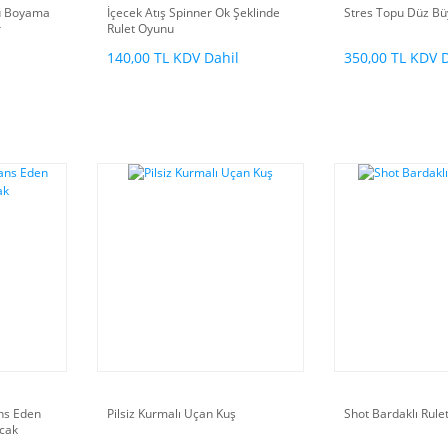
lu Boyama
İçecek Atış Spinner Ok Şeklinde
Stres Topu Düz Bü
r
Rulet Oyunu
140,00 TL KDV Dahil
350,00 TL KDV 
ans Eden
Pilsiz Kurmalı Uçan Kuş
Shot Bardaklı Rule
cak