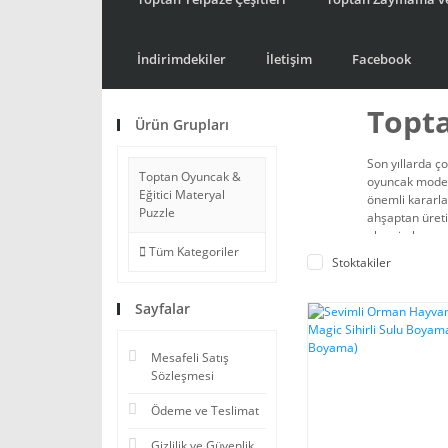
İndirimdekiler
İletişim
Facebook
Topta
Ürün Grupları
Son yıllarda ç
Toptan Oyuncak &
oyuncak modell
Eğitici Materyal
önemli kararla
Puzzle
ahşaptan üret
olma imkanı ne
Tüm Kategoriler
Stoktakiler
Bu ürünleri top
sizlere toptan
Sayfalar
Sizde çocuk ge
Puzzle
kategori
Mesafeli Satış
Sözleşmesi
Ödeme ve Teslimat
Gizlilik ve Güvenlik