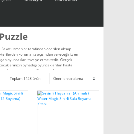
Puzzle
z. Fakat uzmanlar tarafından önerilen ahşap
akterilerden korumanız açısından vereceğiniz en
hşap oyuncakları tavsiye etmektedir. Gerçek
ocuklarınızın oynadığı oyuncaklardan hasta
 oyunlar oynamasını sağlamaktadır.
Toplam 1423 ürün
eştirebilirsiniz.
Toptanturkiye.com
olarak
orsanız
Toptan Oyuncak & Eğitici Materyal