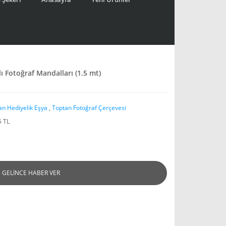
klı Fotoğraf Mandalları (1.5 mt)
an Hediyelik Eşya
,
Toptan Fotoğraf Çerçevesi
5 TL
GELİNCE HABER VER