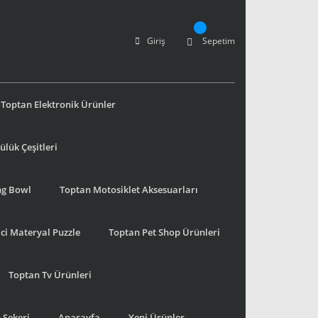
Giriş
Sepetim
Toptan Elektronik Ürünler
lük Çeşitleri
ng Bowl
Toptan Motosiklet Aksesuarları
ci Materyal Puzzle
Toptan Pet Shop Ürünleri
Toptan Tv Ürünleri
 Şekeri
Anasayfa
Yeni Ürünler