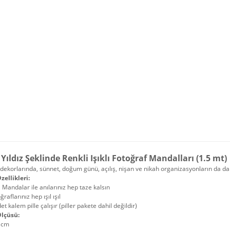
 Yıldız Şeklinde Renkli Işıklı Fotoğraf Mandalları (1.5 mt)
ekorlarında, sünnet, doğum günü, açılış, nişan ve nikah organizasyonların da da k
zellikleri:
lı Mandalar ile anılarınız hep taze kalsın
ğraflarınız hep ışıl ışıl
et kalem pille çalışır (piller pakete dahil değildir)
lçüsü:
 cm