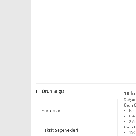
Ürün Bilgisi
10'lu
Düğün d
Ürün Ö
Yorumlar
Işık
Foto
2 Ad
Ürün Ö
Taksit Seçenekleri
150