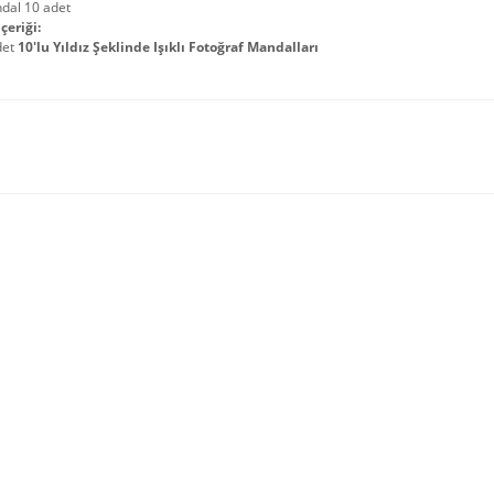
dal 10 adet
çeriği:
det
10'lu Yıldız Şeklinde Işıklı Fotoğraf Mandalları