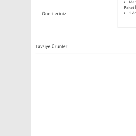
Man
Paket İ
1 A
Önerileriniz
Tavsiye Ürünler