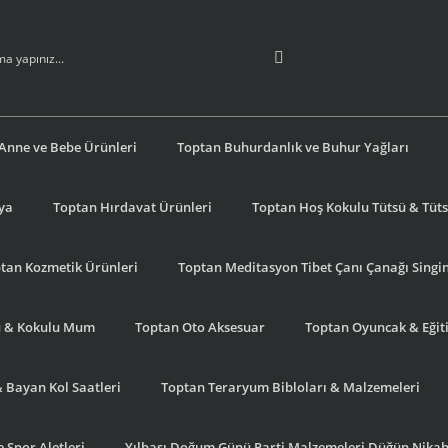
Anne ve Bebe Ürünleri
Toptan Buhurdanlık ve Buhur Yağları
şya
Toptan Hırdavat Ürünleri
Toptan Hoş Kokulu Tütsü & Tütsü
tan Kozmetik Ürünleri
Toptan Meditasyon Tibet Çanı Çanağı Singi
u & Kokulu Mum
Toptan Oto Aksesuar
Toptan Oyuncak & Eğiti
& Bayan Kol Saatleri
Toptan Teraryum Bibloları & Malzemeleri
 Spor Aletleri
Yılbaşı Doğum Günü Parti Malzemeleri Düğün Nikah