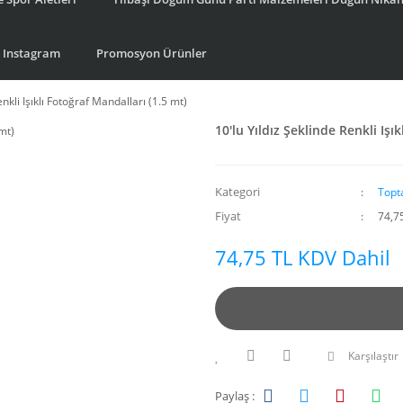
Instagram
Promosyon Ürünler
enkli Işıklı Fotoğraf Mandalları (1.5 mt)
10'lu Yıldız Şeklinde Renkli Işı
Kategori
Topt
Fiyat
74,7
74,75 TL KDV Dahil
Karşılaştır
Paylaş :