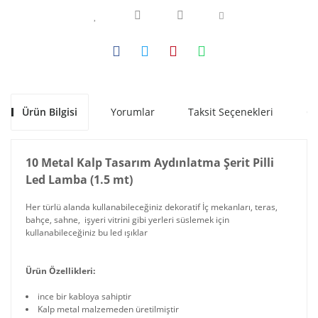
Ürün Bilgisi
Yorumlar
Taksit Seçenekleri
Ön
10 Metal Kalp Tasarım Aydınlatma Şerit Pilli
Led Lamba (1.5 mt)
Her türlü alanda kullanabileceğiniz dekoratif İç mekanları, teras,
bahçe, sahne, işyeri vitrini gibi yerleri süslemek için
kullanabileceğiniz bu led ışıklar
Ürün Özellikleri:
ince bir kabloya sahiptir
Kalp metal malzemeden üretilmiştir