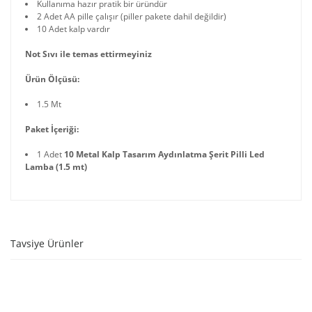
Kullanıma hazır pratik bir üründür
2 Adet AA pille çalışır (piller pakete dahil değildir)
10 Adet kalp vardır
Not Sıvı ile temas ettirmeyiniz
Ürün Ölçüsü:
1.5 Mt
Paket İçeriği:
1 Adet
10 Metal Kalp Tasarım Aydınlatma Şerit Pilli Led
Lamba (1.5 mt)
Tavsiye Ürünler