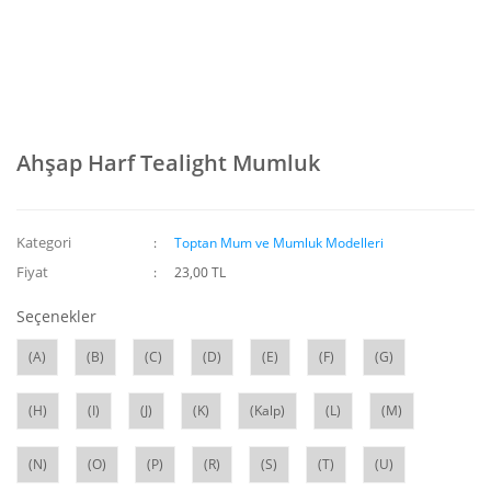
Ahşap Harf Tealight Mumluk
Kategori
Toptan Mum ve Mumluk Modelleri
Fiyat
23,00 TL
Seçenekler
(A)
(B)
(C)
(D)
(E)
(F)
(G)
(H)
(I)
(J)
(K)
(Kalp)
(L)
(M)
(N)
(O)
(P)
(R)
(S)
(T)
(U)