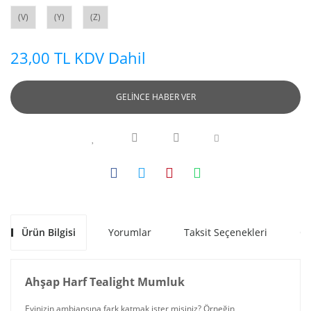
(V)
(Y)
(Z)
23,00 TL KDV Dahil
GELİNCE HABER VER
Ürün Bilgisi
Yorumlar
Taksit Seçenekleri
Ön
Ahşap Harf Tealight Mumluk
Evinizin ambiansına fark katmak ister misiniz? Örneğin