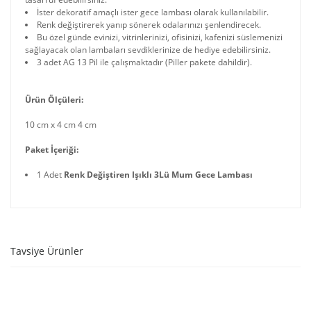
İster dekoratif amaçlı ister gece lambası olarak kullanılabilir.
Renk değiştirerek yanıp sönerek odalarınızı şenlendirecek.
Bu özel günde evinizi, vitrinlerinizi, ofisinizi, kafenizi süslemenizi
sağlayacak olan lambaları sevdiklerinize de hediye edebilirsiniz.
3 adet AG 13 Pil ile çalışmaktadır (Piller pakete dahildir).
Ürün Ölçüleri:
10 cm x 4 cm 4 cm
Paket İçeriği:
1 Adet
Renk Değiştiren Işıklı 3Lü Mum Gece Lambası
Tavsiye Ürünler