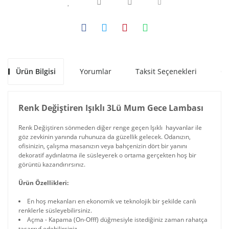
Ürün Bilgisi
Yorumlar
Taksit Seçenekleri
Ön
Renk Değiştiren Işıklı 3Lü Mum Gece Lambası
Renk Değiştiren sönmeden diğer renge geçen Işıklı hayvanlar ile
göz zevkinin yanında ruhunuza da güzellik gelecek. Odanızın,
ofisinizin, çalışma masanızın veya bahçenizin dört bir yanını
dekoratif aydınlatma ile süsleyerek o ortama gerçekten hoş bir
görüntü kazandırırsınız.
Ürün Özellikleri:
En hoş mekanları en ekonomik ve teknolojik bir şekilde canlı
renklerle süsleyebilirsiniz.
Açma - Kapama (On-Offf) düğmesiyle istediğiniz zaman rahatça
tasarruf edebilirsiniz.