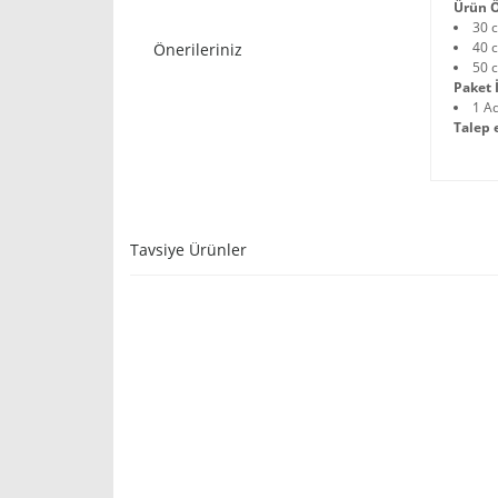
Ürün Ö
30 
40 
Önerileriniz
50 
Paket İ
1 A
Talep 
Tavsiye Ürünler