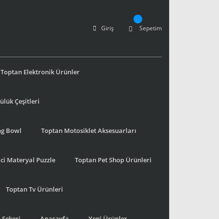
Giriş
Sepetim
Toptan Elektronik Ürünler
lük Çeşitleri
ng Bowl
Toptan Motosiklet Aksesuarları
ci Materyal Puzzle
Toptan Pet Shop Ürünleri
Toptan Tv Ürünleri
 Şekeri
Anasayfa
Yeni Ürünler