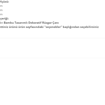
lçüsü:
cm
cm
cm
çeriği:
det
Bambu Tasarımlı Dekoratif Rüzgar Çanı
ettiniz ürünü ürün sayfasındaki ''seçenekler'' başlığından seçebilirsiniz