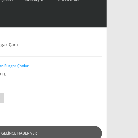
zgar Çanı
an Rüzgar Çanları
0 TL
)
GELİNCE HABER VER