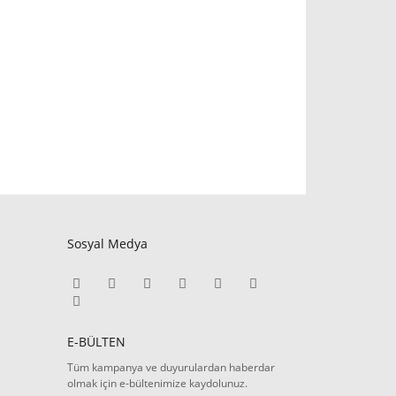
Sosyal Medya
E-BÜLTEN
Tüm kampanya ve duyurulardan haberdar
olmak için e-bültenimize kaydolunuz.