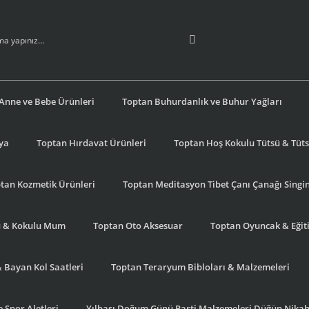
Anne ve Bebe Ürünleri
Toptan Buhurdanlık ve Buhur Yağları
şya
Toptan Hırdavat Ürünleri
Toptan Hoş Kokulu Tütsü & Tütsü
tan Kozmetik Ürünleri
Toptan Meditasyon Tibet Çanı Çanağı Singi
u & Kokulu Mum
Toptan Oto Aksesuar
Toptan Oyuncak & Eğiti
& Bayan Kol Saatleri
Toptan Teraryum Bibloları & Malzemeleri
 Spor Aletleri
Yılbaşı Doğum Günü Parti Malzemeleri Düğün Nikah