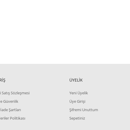
RİŞ
ÜYELİK
i Satış Sözleşmesi
Yeni Üyelik
 ve Güvenlik
Üye Girişi
 İade Şartları
Şifremi Unuttum
Veriler Politikası
Sepetiniz