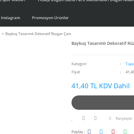
Instagram
Promosyon Ürünler
ı
Baykuş Tasarımlı Dekoratif Rüzgar Çanı
Baykuş Tasarımlı Dekoratif Rü
Kategori
Topt
Fiyat
41,4
41,40 TL KDV Dahil
Karşılaştır
Paylaş :