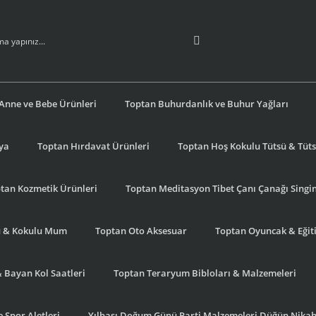
Anne ve Bebe Ürünleri
Toptan Buhurdanlık ve Buhur Yağları
şya
Toptan Hırdavat Ürünleri
Toptan Hoş Kokulu Tütsü & Tütsü
tan Kozmetik Ürünleri
Toptan Meditasyon Tibet Çanı Çanağı Singi
u & Kokulu Mum
Toptan Oto Aksesuar
Toptan Oyuncak & Eğiti
& Bayan Kol Saatleri
Toptan Teraryum Bibloları & Malzemeleri
 Spor Aletleri
Yılbaşı Doğum Günü Parti Malzemeleri Düğün Nikah