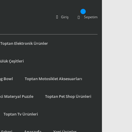
Giriş
Sepetim
Toptan Elektronik Ürünler
lük Çeşitleri
ng Bowl
Toptan Motosiklet Aksesuarları
ci Materyal Puzzle
Toptan Pet Shop Ürünleri
Toptan Tv Ürünleri
 Şekeri
Anasayfa
Yeni Ürünler