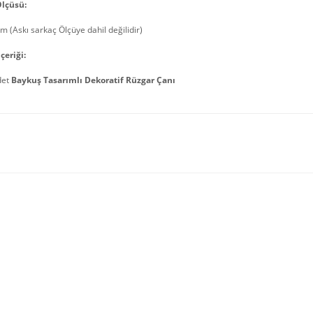
lçüsü:
m (Askı sarkaç Ölçüye dahil değilidir)
çeriği:
det
Baykuş Tasarımlı Dekoratif Rüzgar Çanı