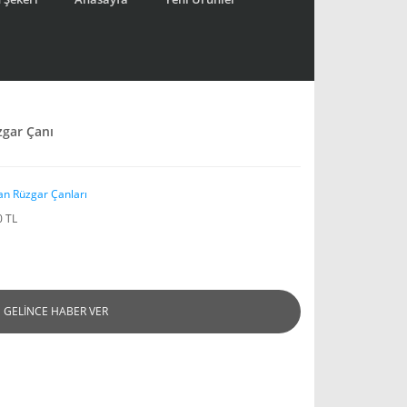
zgar Çanı
an Rüzgar Çanları
0 TL
GELİNCE HABER VER