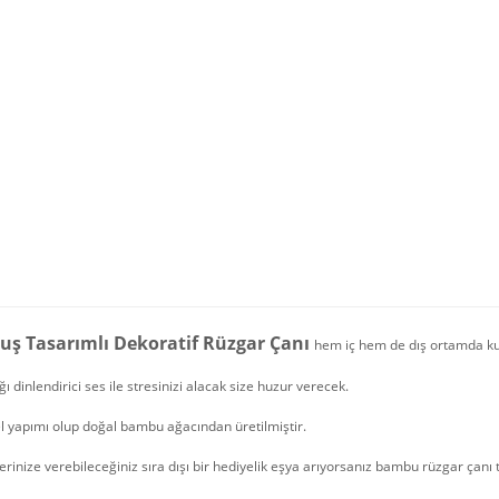
uş Tasarımlı Dekoratif Rüzgar Çanı
hem iç hem de dış ortamda kull
ğı dinlendirici ses ile stresinizi alacak size huzur verecek.
l yapımı olup doğal bambu ağacından üretilmiştir.
erinize verebileceğiniz sıra dışı bir hediyelik eşya arıyorsanız bambu rüzgar çanı 