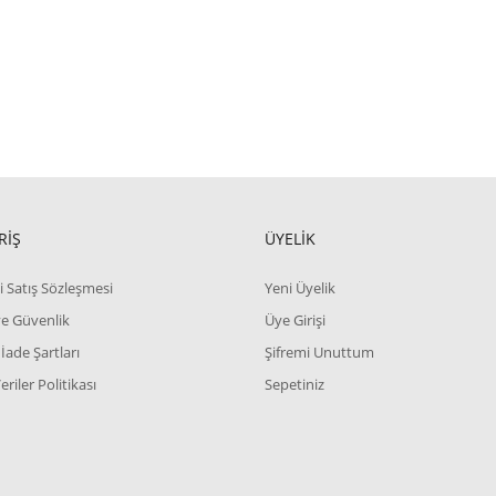
RİŞ
ÜYELİK
i Satış Sözleşmesi
Yeni Üyelik
 ve Güvenlik
Üye Girişi
 İade Şartları
Şifremi Unuttum
Veriler Politikası
Sepetiniz