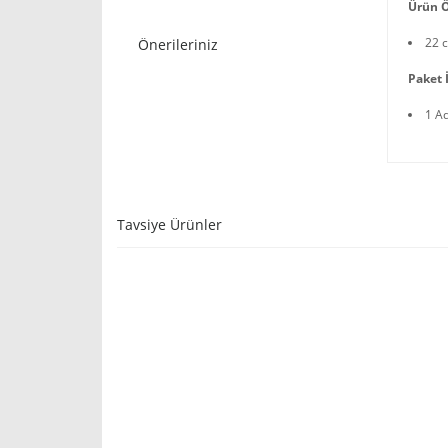
Ürün Ö
22 c
Önerileriniz
Paket İ
1 A
Tavsiye Ürünler