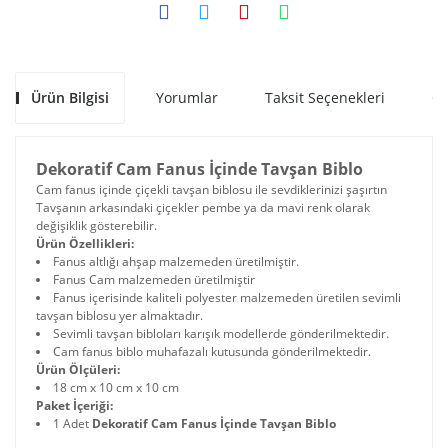
Ürün Bilgisi
Yorumlar
Taksit Seçenekleri
Ön
Dekoratif Cam Fanus İçinde Tavşan Biblo
Cam fanus içinde çiçekli tavşan biblosu ile sevdiklerinizi şaşırtın
Tavşanın arkasındaki çiçekler pembe ya da mavi renk olarak
değişiklik gösterebilir.
Ürün Özellikleri:
Fanus altlığı ahşap malzemeden üretilmiştir.
Fanus Cam malzemeden üretilmiştir
Fanus içerisinde kaliteli polyester malzemeden üretilen sevimli
tavşan biblosu yer almaktadır.
Sevimli tavşan bibloları karışık modellerde gönderilmektedir.
Cam fanus biblo muhafazalı kutusunda gönderilmektedir.
Ürün Ölçüleri:
18 cm x 10 cm x 10 cm
Paket İçeriği:
1 Adet
Dekoratif Cam Fanus İçinde Tavşan Biblo