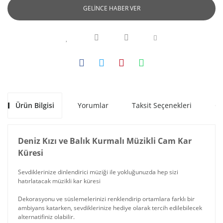
GELİNCE HABER VER
Ürün Bilgisi
Yorumlar
Taksit Seçenekleri
Ön
Deniz Kızı ve Balık Kurmalı Müzikli Cam Kar
Küresi
Sevdiklerinize dinlendirici müziği ile yokluğunuzda hep sizi
hatırlatacak müzikli kar küresi
Dekorasyonu ve süslemelerinizi renklendirip ortamlara farklı bir
ambiyans katarken, sevdiklerinize hediye olarak tercih edilebilecek
alternatifiniz olabilir.