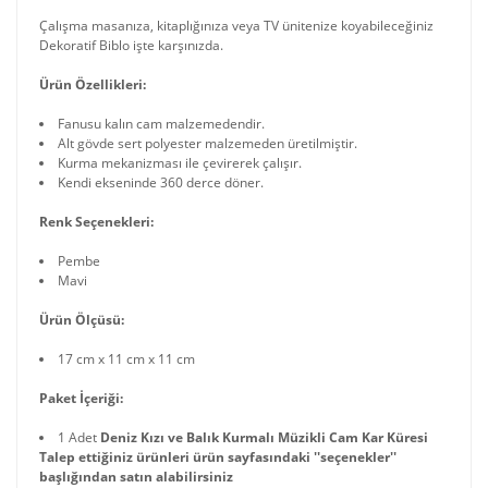
Çalışma masanıza, kitaplığınıza veya TV ünitenize koyabileceğiniz
Dekoratif Biblo işte karşınızda.
Ürün Özellikleri:
Fanusu kalın cam malzemedendir.
Alt gövde sert polyester malzemeden üretilmiştir.
Kurma mekanizması ile çevirerek çalışır.
Kendi ekseninde 360 derce döner.
Renk Seçenekleri:
Pembe
Mavi
Ürün Ölçüsü:
17 cm x 11 cm x 11 cm
Paket İçeriği:
1 Adet
Deniz Kızı ve Balık Kurmalı Müzikli Cam Kar Küresi
Talep ettiğiniz ürünleri ürün sayfasındaki ''seçenekler''
başlığından satın alabilirsiniz