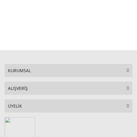
STOKTA YOK
KURUMSAL
ALIŞVERİŞ
ÜYELİK