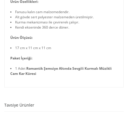
Ürün Özellikleri:
Fanusu kalın cam malzemedendir.
Alt gövde sert polyester malzemeden üretilmiştir.
Kurma mekanizması ile çevirerek çalışır.
Kendi ekseninde 360 derce döner.
Ürün Ölçüsü:
17 cm x 11 cm x 11 cm
Paket İçeriği:
1 Adet
Romantik Şemsiye Altında Sevgili Kurmalı Müzikli
Cam Kar Küresi
Tavsiye Ürünler