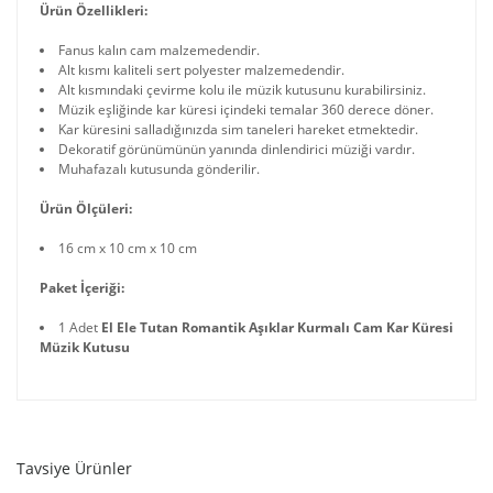
Ürün Özellikleri:
Fanus kalın cam malzemedendir.
Alt kısmı kaliteli sert polyester malzemedendir.
Alt kısmındaki çevirme kolu ile müzik kutusunu kurabilirsiniz.
Müzik eşliğinde kar küresi içindeki temalar 360 derece döner.
Kar küresini salladığınızda sim taneleri hareket etmektedir.
Dekoratif görünümünün yanında dinlendirici müziği vardır.
Muhafazalı kutusunda gönderilir.
Ürün Ölçüleri:
16 cm x 10 cm x 10 cm
Paket İçeriği:
1 Adet
El Ele Tutan Romantik Aşıklar Kurmalı Cam Kar Küresi
Müzik Kutusu
Tavsiye Ürünler