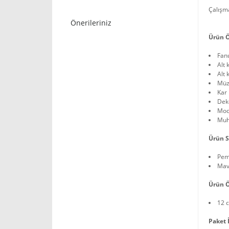
Çalışma
Önerileriniz
Ürün Ö
Fan
Alt 
Alt 
Müz
Kar 
Deko
Mode
Muh
Ürün S
Pe
Mav
Ürün Ö
12 
Paket İ