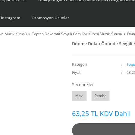
Instagram
Promosyon Ürünler
ve Müzik Kutusu
Toptan Dekoratif Sevgili Cam Kar Küresi Müzik Kutusu
Dönm
Dönme Dolap Önünde Sevgili K
Kategori
Topt
Fiyat
63,2
Seçenekler
Mavi
Pembe
63,25 TL KDV Dahil