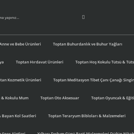
Anne ve Bebe Ürünleri
Toptan Buhurdanlık ve Buhur Yağları
şya
Toptan Hırdavat Ürünleri
Toptan Hoş Kokulu Tütsü & Tütsü
tan Kozmetik Ürünleri
Toptan Meditasyon Tibet Çanı Çanağı Singi
u & Kokulu Mum
Toptan Oto Aksesuar
Toptan Oyuncak & Eğiti
& Bayan Kol Saatleri
Toptan Teraryum Bibloları & Malzemeleri
 Spor Aletleri
Yılbaşı Doğum Günü Parti Malzemeleri Düğün Nikah