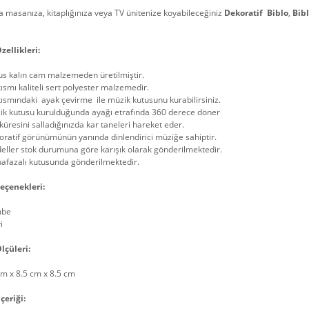
 masanıza, kitaplığınıza veya TV ünitenize koyabileceğiniz
Dekoratif Biblo
,
Bib
zellikleri:
us kalın cam malzemeden üretilmiştir.
kısmı kaliteli sert polyester malzemedir.
kısmındaki ayak çevirme ile müzik kutusunu kurabilirsiniz.
ik kutusu kurulduğunda ayağı etrafında 360 derece döner
küresini salladığınızda kar taneleri hareket eder.
ratif görünümünün yanında dinlendirici müziğe sahiptir.
ller stok durumuna göre karışık olarak gönderilmektedir.
afazalı kutusunda gönderilmektedir.
eçenekleri:
mbe
i
lçüleri:
cm x 8.5 cm x 8.5 cm
çeriği: