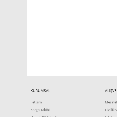
KURUMSAL
ALIŞVE
İletişim
Mesafel
Kargo Takibi
Gizlilik