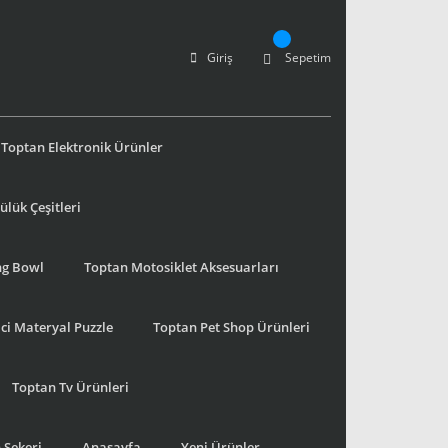
Giriş
Sepetim
Toptan Elektronik Ürünler
lük Çeşitleri
ng Bowl
Toptan Motosiklet Aksesuarları
ci Materyal Puzzle
Toptan Pet Shop Ürünleri
Toptan Tv Ürünleri
 Şekeri
Anasayfa
Yeni Ürünler