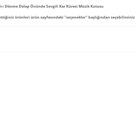
det
Dönme Dolap Önünde Sevgili Kar Küresi Müzik Kutusu
ettiğiniz ürünleri ürün sayfasındaki ''seçenekler'' başlığından seçebilirsiniz