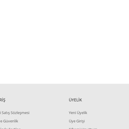
RİŞ
ÜYELİK
i Satış Sözleşmesi
Yeni Üyelik
 ve Güvenlik
Üye Girişi