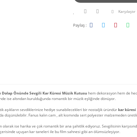
Karşılaştır
Paylaş :
Dolap Önünde Sevgili Kar Küresi Müzik Kutusu
hem dekorasyon hem de hediy
nde ise altından kurulduğunda romantik bir müzik eşliğinde dönüyor.
k aşıkların sevdiklerinize hediye sunabilecekleri bir nostaljik üründür
kar küres
da düşünülebilir. Fanus kalın cam , alt kısmında sert polyester malzemeden üretil
 olarak ise harika ve çok romantik bir ana şahitlik ediyoruz. Sevgilisinin karşısın
çerisinde uçuşan kar taneleri ile bu film sahnesi gibi an ölümsüzleşiyor.