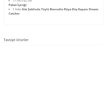
77 cm x 62 cm
Paket İçeriği:
1 Adet
Göz Şeklinde Tüylü Boncuklu Rüya Düş Kapanı Dream
Catcher
Tavsiye Ürünler