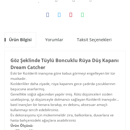
Ürün Bilgisi
Yorumlar
Taksit Seçenekleri
Ön
Göz Şeklinde Tüylü Boncuklu Rüya Düş Kapanı
Dream Catcher
Eski bir Kızılderili inanışına göre kabus görmeyi engelleyen bir tür
muskadır.
Kızılderililer daha ziyade, rüya kapanını gece çadırda çocuklarının
başucuna asarlarmış.
Genellikle söğüt ağacından yapılır imiş. Kötü düşünceleri sizden
uzaklaştırıp, iyi düşünceyle dolmanızı sağlayan Kızılderili inanışıdır...
batıl inançları bir kenara bırakıp, ev dekoru, aksesuar amaçlı
kullanmayı tercih edebilirsiniz.
Ev dekorasyonu için mükemmeldir zira, balkonlara, duvarlara ve
hatta bahçenizdeki ağaçlara asabilirsiniz
Ürün Ölçüsü: