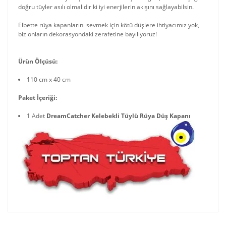
Bisiklet &Metal
doğru tüyler asılı olmalıdır ki iyi enerjilerin akışını sağlayabilsin.
Araba
Elbette rüya kapanlarını sevmek için kötü düşlere ihtiyacımız yok,
biz onların dekorasyondaki zerafetine bayılıyoruz!
Toptan Mum ve
Mumluk Modelleri
Ürün Ölçüsü:
Toptan Müzik
Kutusu
110 cm x 40 cm
Toptan
Paket İçeriği:
Öğretmenler
Günü Hediyeleri
1 Adet
DreamCatcher Kelebekli Tüylü Rüya Düş Kapanı
Toptan Otantik
Hediyelik Eşya
Toptan Poker
Oyun Seti
Toptan Rüya Düş
Kapanları Dream
Catcher