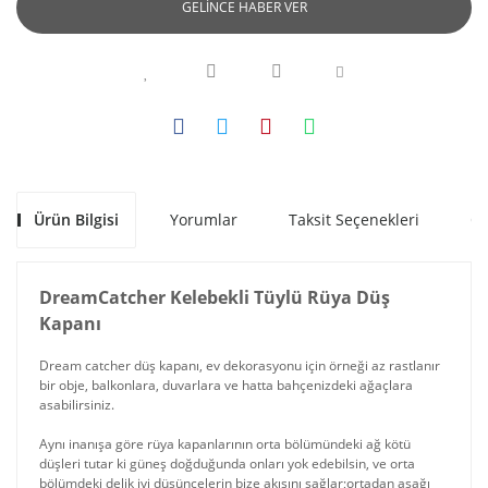
Toptan Diğer
GELİNCE HABER VER
Toptan Hoş
Hediyelik Eşya
Kokulu Nandy
Tütsü Çeşitleri
Toptan Fotoğraf
Çerçevesi
Toptan Misbah's
Tütsü Çeşitleri
Toptan Hediye
Kutusu
Toptan Mystic
Spirits Tütsü
Toptan İçki
Çeşitleri
Ürün Bilgisi
Yorumlar
Taksit Seçenekleri
Ön
Kanyak Mataraları
ve Seti
Toptan Satya
Tütsü Çeşitleri
Toptan Kinetik
DreamCatcher Kelebekli Tüylü Rüya Düş
Orbital Dengeler
Toptan Sree Vani
Kapanı
Tütsü Çeşitleri
Toptan Kumbara
Dream catcher düş kapanı, ev dekorasyonu için örneği az rastlanır
Modelleri
bir obje, balkonlara, duvarlara ve hatta bahçenizdeki ağaçlara
Toptan Zed Black
asabilirsiniz.
Tütsü Çeşitleri
Toptan Makyaj
Aynası
Aynı inanışa göre rüya kapanlarının orta bölümündeki ağ kötü
düşleri tutar ki güneş doğduğunda onları yok edebilsin, ve orta
Toptan Metal
bölümdeki delik iyi düşüncelerin bize akışını sağlar;ortadan aşağı