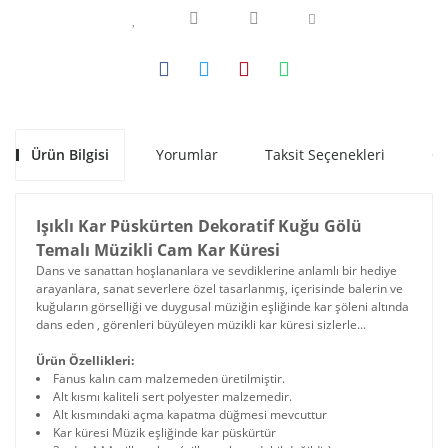
Ürün Bilgisi
Yorumlar
Taksit Seçenekleri
Ön
Işıklı Kar Püskürten Dekoratif Kuğu Gölü
Temalı Müzikli Cam Kar Küresi
Dans ve sanattan hoşlananlara ve sevdiklerine anlamlı bir hediye
arayanlara, sanat severlere özel tasarlanmış, içerisinde balerin ve
kuğuların görselliği ve duygusal müziğin eşliğinde kar şöleni altında
dans eden , görenleri büyüleyen müzikli kar küresi sizlerle...
Ürün Özellikleri:
Fanus kalın cam malzemeden üretilmiştir.
Alt kısmı kaliteli sert polyester malzemedir.
Alt kısmındaki açma kapatma düğmesi mevcuttur
Kar küresi Müzik eşliğinde kar püskürtür