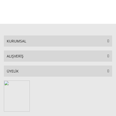
STOKTA YOK
KURUMSAL
ALIŞVERİŞ
ÜYELİK