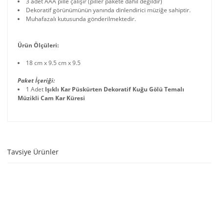
3 adet AAA pille çalışır (piller pakete dahil değildir)
Dekoratif görünümünün yanında dinlendirici müziğe sahiptir.
Muhafazalı kutusunda gönderilmektedir.
Ürün Ölçüleri:
18 cm x 9.5 cm x 9.5
Paket İçeriği:
1 Adet
Işıklı Kar Püskürten Dekoratif Kuğu Gölü Temalı
Müzikli Cam Kar Küresi
Tavsiye Ürünler