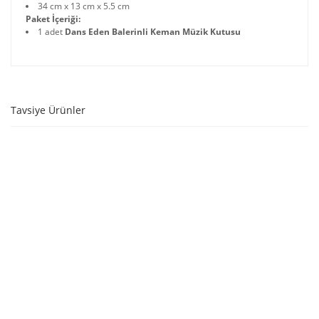
34 cm x 13 cm x 5.5 cm
Paket İçeriği:
1 adet
Dans Eden Balerinli Keman Müzik Kutusu
Tavsiye Ürünler