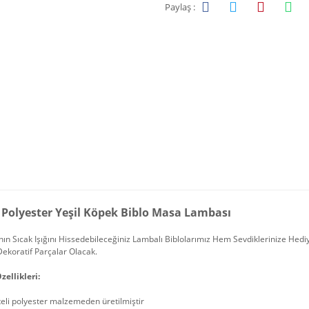
Paylaş :
ı Polyester Yeşil Köpek Biblo Masa Lambası
n Sıcak Işığını Hissedebileceğiniz Lambalı Biblolarımız Hem Sevdiklerinize Hediy
Dekoratif Parçalar Olacak.
zellikleri:
teli polyester malzemeden üretilmiştir