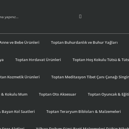
Anne ve Bebe Ürünleri
Toptan Buhurdanlık ve Buhur Yağları
şya
Toptan Hırdavat Ürünleri
Toptan Hoş Kokulu Tütsü & Tütsü
tan Kozmetik Ürünleri
Toptan Meditasyon Tibet Çanı Çanağı Singi
u & Kokulu Mum
Toptan Oto Aksesuar
Toptan Oyuncak & Eğiti
& Bayan Kol Saatleri
Toptan Teraryum Bibloları & Malzemeleri
 Spor Aletleri
Yılbaşı Doğum Günü Parti Malzemeleri Düğün Nikah