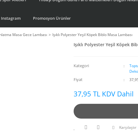
Instagram
Promosyon Ürünler
ınlatma Masa Gece Lambası
Işıklı Polyester Yeşil Köpek Biblo Masa Lambası
Işıklı Polyester Yeşil Köpek B
Kategori
Topt
Deko
Fiyat
37,9
37,95 TL KDV Dahil
Karşılaştır