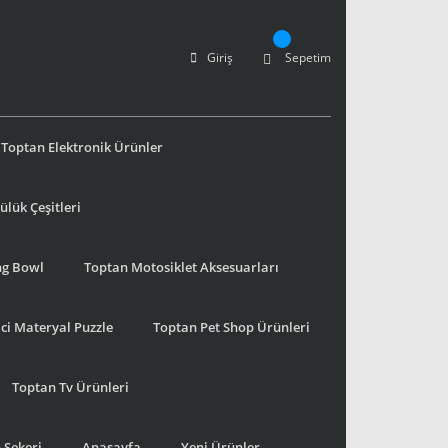
Giriş
Sepetim
Toptan Elektronik Ürünler
lük Çeşitleri
ng Bowl
Toptan Motosiklet Aksesuarları
ci Materyal Puzzle
Toptan Pet Shop Ürünleri
Toptan Tv Ürünleri
 Şekeri
Anasayfa
Yeni Ürünler