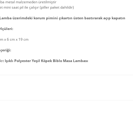
ba metal malzemeden üretilmiştir
t mini saat pil ile çalışır (piller paket dahildir)
 Lamba üzerimdeki korum pimini çıkartın üsten bastırarak açıp kapatın
lçüleri:
cm x 6 cm x 19 cm
çeriği:
det
Işıklı Polyester Yeşil Köpek Biblo Masa Lambası