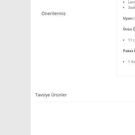
Lam
3ade
Önerileriniz
Uyarı:
Ürün Ö
11 
Paket İ
1 A
Tavsiye Ürünler