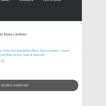
iblo Masa Lambası
an Dekoratif Aydınlatma Masa Gece Lambası
,
Toptan
ratif Biblo & Kum Saati & Kalemlik
5 TL
GELİNCE HABER VER