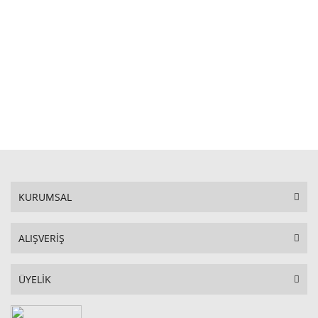
STOKTA YOK
KURUMSAL
ALIŞVERİŞ
ÜYELİK