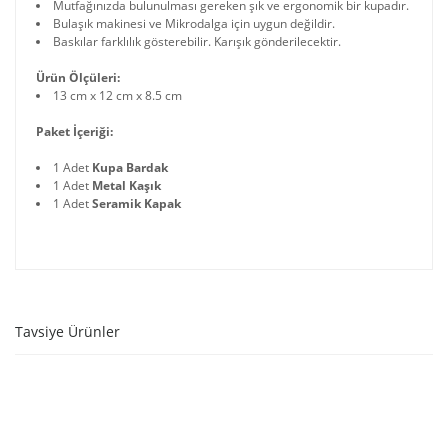
Mutfağınızda bulunulması gereken şık ve ergonomik bir kupadır.
Bulaşık makinesi ve Mikrodalga için uygun değildir.
Baskılar farklılık gösterebilir. Karışık gönderilecektir.
Ürün Ölçüleri:
13 cm x 12 cm x 8.5 cm
Paket İçeriği:
1 Adet
Kupa Bardak
1 Adet
Metal Kaşık
1 Adet
Seramik Kapak
Tavsiye Ürünler