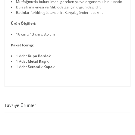
Mutfağınızda bulunulması gereken şık ve ergonomik bir kupadır.
Bulaşık makinesi ve Mikrodalga için uygun değildir.
Baskılar farklılık gösterebilir. Karışık gönderilecektir.
Ürün Ölçüleri:
16 cm x 13 cm x 8.5 cm
Paket İçeriği:
1 Adet
Kupa Bardak
1 Adet
Metal Kaşık
1 Adet
Seramik Kapak
Tavsiye Ürünler