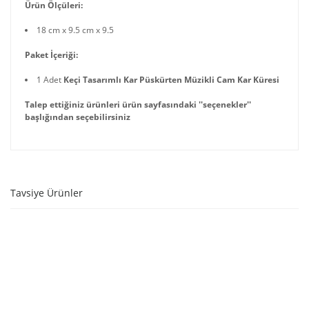
Ürün Ölçüleri:
18 cm x 9.5 cm x 9.5
Paket İçeriği:
1 Adet
Keçi Tasarımlı Kar Püskürten Müzikli Cam Kar Küresi
Talep ettiğiniz ürünleri ürün sayfasındaki ''seçenekler''
başlığından seçebilirsiniz
Tavsiye Ürünler