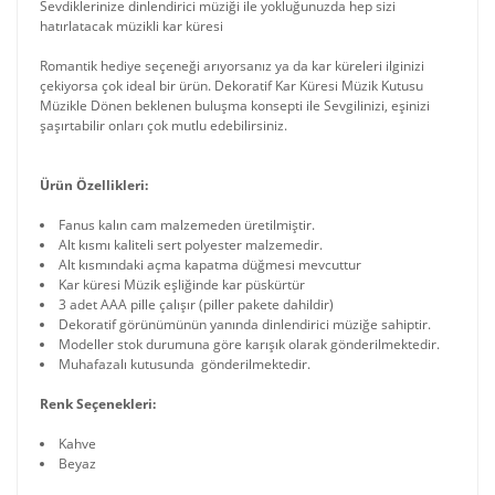
Sevdiklerinize dinlendirici müziği ile yokluğunuzda hep sizi
hatırlatacak müzikli kar küresi
Romantik hediye seçeneği arıyorsanız ya da kar küreleri ilginizi
çekiyorsa çok ideal bir ürün. Dekoratif Kar Küresi Müzik Kutusu
Müzikle Dönen beklenen buluşma konsepti ile Sevgilinizi, eşinizi
şaşırtabilir onları çok mutlu edebilirsiniz.
Ürün Özellikleri:
Fanus kalın cam malzemeden üretilmiştir.
Alt kısmı kaliteli sert polyester malzemedir.
Alt kısmındaki açma kapatma düğmesi mevcuttur
Kar küresi Müzik eşliğinde kar püskürtür
3 adet AAA pille çalışır (piller pakete dahildir)
Dekoratif görünümünün yanında dinlendirici müziğe sahiptir.
Modeller stok durumuna göre karışık olarak gönderilmektedir.
Muhafazalı kutusunda gönderilmektedir.
Renk Seçenekleri:
Kahve
Beyaz