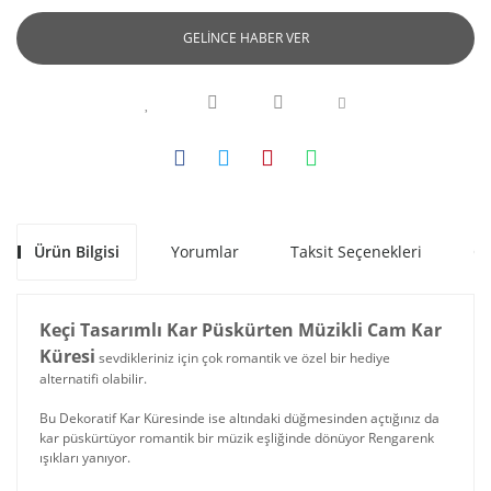
GELİNCE HABER VER
Ürün Bilgisi
Yorumlar
Taksit Seçenekleri
Ön
Keçi Tasarımlı Kar Püskürten Müzikli Cam Kar
Küresi
sevdikleriniz için çok romantik ve özel bir hediye
alternatifi olabilir.
Bu Dekoratif Kar Küresinde ise altındaki düğmesinden açtığınız da
kar püskürtüyor romantik bir müzik eşliğinde dönüyor Rengarenk
ışıkları yanıyor.