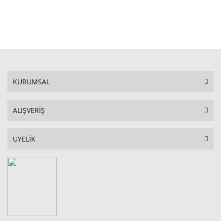
STOKTA YOK
KURUMSAL
ALIŞVERİŞ
ÜYELİK