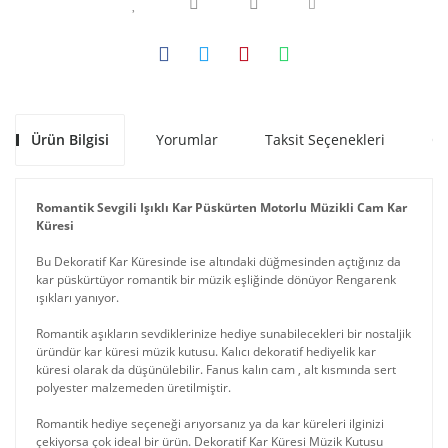
Ürün Bilgisi
Yorumlar
Taksit Seçenekleri
Ön
Romantik Sevgili Işıklı Kar Püskürten Motorlu Müzikli Cam Kar
Küresi
Bu Dekoratif Kar Küresinde ise altındaki düğmesinden açtığınız da
kar püskürtüyor romantik bir müzik eşliğinde dönüyor Rengarenk
ışıkları yanıyor.
Romantik aşıkların sevdiklerinize hediye sunabilecekleri bir nostaljik
üründür kar küresi müzik kutusu. Kalıcı dekoratif hediyelik kar
küresi olarak da düşünülebilir. Fanus kalın cam , alt kısmında sert
polyester malzemeden üretilmiştir.
Romantik hediye seçeneği arıyorsanız ya da kar küreleri ilginizi
çekiyorsa çok ideal bir ürün. Dekoratif Kar Küresi Müzik Kutusu