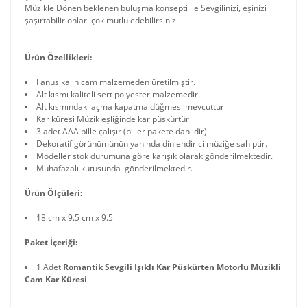
Müzikle Dönen beklenen buluşma konsepti ile Sevgilinizi, eşinizi
şaşırtabilir onları çok mutlu edebilirsiniz.
Ürün Özellikleri:
Fanus kalın cam malzemeden üretilmiştir.
Alt kısmı kaliteli sert polyester malzemedir.
Alt kısmındaki açma kapatma düğmesi mevcuttur
Kar küresi Müzik eşliğinde kar püskürtür
3 adet AAA pille çalışır (piller pakete dahildir)
Dekoratif görünümünün yanında dinlendirici müziğe sahiptir.
Modeller stok durumuna göre karışık olarak gönderilmektedir.
Muhafazalı kutusunda gönderilmektedir.
Ürün Ölçüleri:
18 cm x 9.5 cm x 9.5
Paket İçeriği:
1 Adet
Romantik Sevgili Işıklı Kar Püskürten Motorlu Müzikli
Cam Kar Küresi