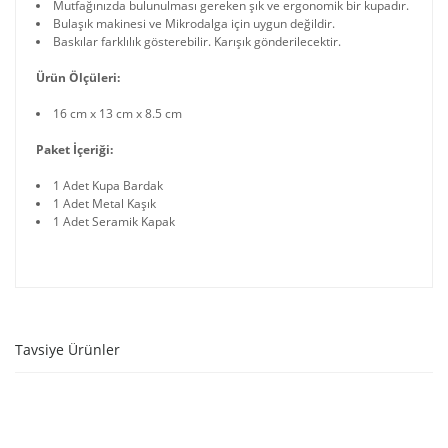
Mutfağınızda bulunulması gereken şık ve ergonomik bir kupadır.
Bulaşık makinesi ve Mikrodalga için uygun değildir.
Baskılar farklılık gösterebilir. Karışık gönderilecektir.
Ürün Ölçüleri:
16 cm x 13 cm x 8.5 cm
Paket İçeriği:
1 Adet Kupa Bardak
1 Adet Metal Kaşık
1 Adet Seramik Kapak
Tavsiye Ürünler