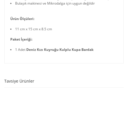
Bulaşık makinesi ve Mikrodalga için uygun değildir
Ürün Ölçüleri:
11 cm x 15 cm x 8.5 cm
Paket İçeriği:
1 Adet
Deniz Kızı Kuyruğu Kulplu Kupa Bardak
Tavsiye Ürünler