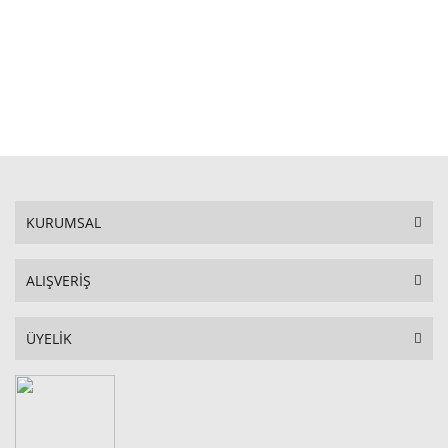
STOKTA YOK
KURUMSAL
ALIŞVERİŞ
ÜYELİK