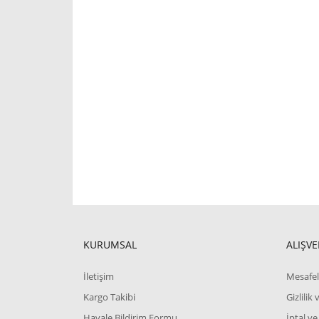
KURUMSAL
ALIŞVE
İletişim
Mesafel
Kargo Takibi
Gizlilik
Havale Bildirim Formu
İptal ve