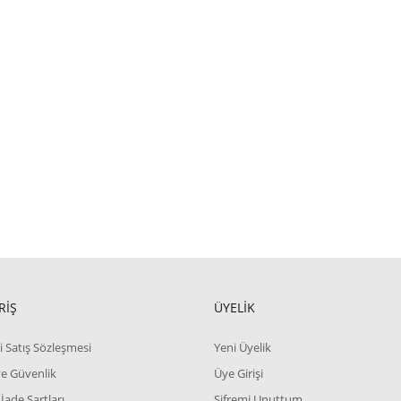
RİŞ
ÜYELİK
i Satış Sözleşmesi
Yeni Üyelik
 ve Güvenlik
Üye Girişi
 İade Şartları
Şifremi Unuttum