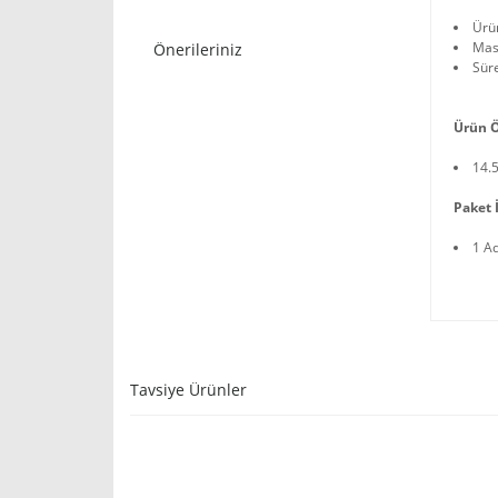
Ürü
Masa
Önerileriniz
Süre
Ürün Ö
14.
Paket İ
1 A
Tavsiye Ürünler