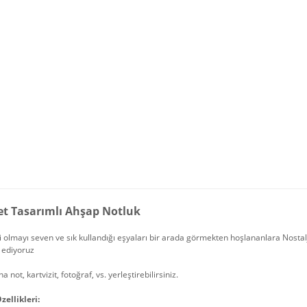
et Tasarımlı Ahşap Notluk
 olmayı seven ve sık kullandığı eşyaları bir arada görmekten hoşlananlara Nostal
 ediyoruz
a not, kartvizit, fotoğraf, vs. yerleştirebilirsiniz.
zellikleri: