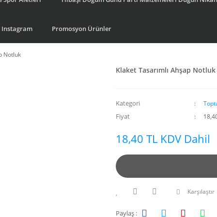
Instagram
Promosyon Ürünler
p Notluk
Klaket Tasarımlı Ahşap Notluk
Kategori
Topt
Fiyat
18,4
18,40 TL KDV Dahil
Karşılaştır
Paylaş :