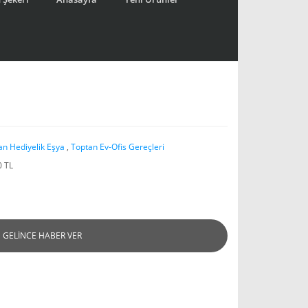
an Hediyelik Eşya
,
Toptan Ev-Ofis Gereçleri
0 TL
GELİNCE HABER VER