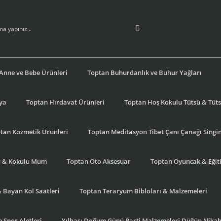
Anne ve Bebe Ürünleri
Toptan Buhurdanlık ve Buhur Yağları
şya
Toptan Hırdavat Ürünleri
Toptan Hoş Kokulu Tütsü & Tütsü
tan Kozmetik Ürünleri
Toptan Meditasyon Tibet Çanı Çanağı Singi
u & Kokulu Mum
Toptan Oto Aksesuar
Toptan Oyuncak & Eğiti
& Bayan Kol Saatleri
Toptan Teraryum Bibloları & Malzemeleri
 Spor Aletleri
Yılbaşı Doğum Günü Parti Malzemeleri Düğün Nikah