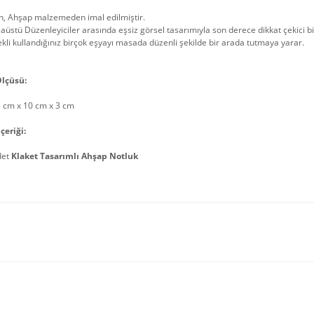
n, Ahşap malzemeden imal edilmiştir.
üstü Düzenleyiciler arasında eşsiz görsel tasarımıyla son derece dikkat çekici b
kli kullandığınız birçok eşyayı masada düzenli şekilde bir arada tutmaya yarar.
lçüsü:
5 cm x 10 cm x 3 cm
çeriği:
det
Klaket Tasarımlı Ahşap Notluk