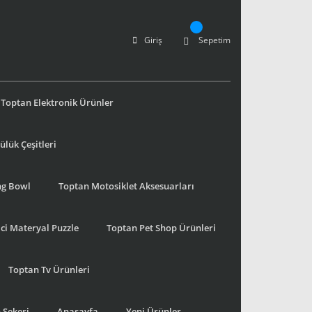
Giriş
Sepetim
Toptan Elektronik Ürünler
lük Çeşitleri
ng Bowl
Toptan Motosiklet Aksesuarları
ci Materyal Puzzle
Toptan Pet Shop Ürünleri
Toptan Tv Ürünleri
 Şekeri
Anasayfa
Yeni Ürünler