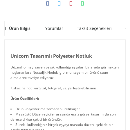
Ürün Bilgisi
Yorumlar
Taksit Seçenekleri
Ön
Unicorn Tasarımlı Polyester Notluk
Düzenli olmayı seven ve sık kullandığı eşyaları bir arada görmekten
hoşlananlara Nostaljik Notluk gibi muhteşem bir ürünü satın
almalarını tavsiye ediyoruz
Kıskacına not, kartvizit, fotoğraf, vs. yerleştirebilirsiniz.
Ürün Özellikleri:
Ürün Polyester malzemeden üretilmiştir.
Masaüstü Düzenleyiciler arasında eşsiz görsel tasarımıyla son
derece dikkat çekici bir üründür.
Sürekli kullandığınız birçok eşyayı masada düzenli şekilde bir
arada tutmaya yarar.