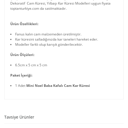
Dekoratif Cam Küresi, Yılbaşı Kar Küresi Modelleri uygun fiyata
toptanturkiye.com da satılmaktadır.
Ürün Özellikleri:
Fanus kalın cam malzemeden üretilmiştir.
Kar küresini salladığınızda kar taneleri hareket eder.
Modeller farklı olup karışık gönderilecektir.
Ürün Ölçüleri:
6.5cm x 5 cm x 5 cm
Paket İçeriği:
1 Adet
Mini Noel Baba Kafalı Cam Kar Küresi
Tavsiye Ürünler