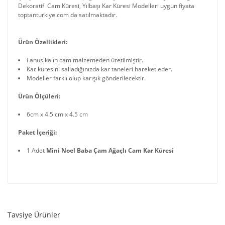
Dekoratif Cam Küresi, Yılbaşı Kar Küresi Modelleri uygun fiyata
toptanturkiye.com da satılmaktadır.
Ürün Özellikleri:
Fanus kalın cam malzemeden üretilmiştir.
Kar küresini salladığınızda kar taneleri hareket eder.
Modeller farklı olup karışık gönderilecektir.
Ürün Ölçüleri:
6cm x 4.5 cm x 4.5 cm
Paket İçeriği:
1 Adet
Mini Noel Baba Çam Ağaçlı Cam Kar Küresi
Tavsiye Ürünler