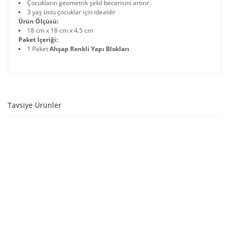
Çocukların geometrik şekil becerisini artırır.
3 yaş üstü çocuklar için idealdir
Ürün Ölçüsü:
18 cm x 18 cm x 4.5 cm
Paket İçeriği:
1 Paket
Ahşap Renkli Yapı Blokları
Tavsiye Ürünler